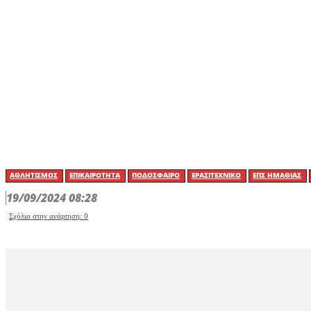
ΑΘΛΗΤΙΣΜΌΣ
ΕΠΙΚΑΙΡΌΤΗΤΑ
ΠΟΔΌΣΦΑΙΡΟ
ΕΡΑΣΙΤΕΧΝΙΚΟ
ΕΠΣ ΗΜΑΘΊΑΣ
19/09/2024 08:28
Σχόλια στην ανάρτηση:
0
ΦΑΣ Νάουσα: Κάλ
το ματς με τον 