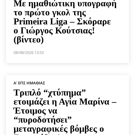
Με ημαθιώτικη υπογραφή
το πρώτο γκολ της
Primeira Liga – Σκόραρε
ο Γιώργος Κούτσιας!
(βίντεο)
08/08/2026 13:33
Α' ΕΠΣ ΗΜΑΘΊΑΣ
Τριπλό “χτύπημα”
ετοιμάζει η Αγία Μαρίνα –
Έτοιμος να
“πυροδοτήσει”
μεταγραφικές βόμβες ο