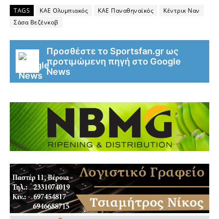
TAGS
ΚΑΕ Ολυμπιακός
ΚΑΕ Παναθηναϊκός
Κέντρικ Ναν
Σάσα Βεζένκοβ
Προσθέστε το Sportsfan.gr ως
προτιμώμενη πηγή στο Google
News