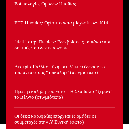
πεν.): Tα 90' της αναμέτρησης και η διαδικασία
Βαθμολογίες Ομάδων Ημαθίας
των πέναλτι
01:30:52
Κ16 ΕΠΣ Ημαθίας: Τα γκολ και τα highlights της
αναμέτρησης ΑΕΠ Βέροιας - Τηλέμαχοι
ΕΠΣ Ημαθίας: Ορίστηκαν τα play-off των Κ14
Αλεξάνδρειας
09:37
Τηλέμαχοι-Αστέρας(3-4 / 4-2 πεν).: Η "ρώσικη
ρουλέτα" των πέναλτι και οι πανηγυρισμοί της
πρόκρισης
01:45
“4all” στην Πιερίων: Εδώ βρίσκεις τα πάντα και
σε τιμές που δεν υπάρχουν!
LiVE Στο... Μαντρί | 27.04.2026
02:45:41
Γιάννης Πολιός: "Δεν μπορούσα να αρνηθώ τη
Αυστρία-Γαλλία: Τύχη και Βέμπερ έδωσαν το
πρόταση της ΧΑΝΘ – Θέλω να ξεπεράσω τα
τρίποντο στους “τρικολόρ” (στιγμιότυπα)
όριά μου"
10:34
LiVE Στο... Μαντρί | 20.04.2026
02:46:06
Πρώτη έκπληξη του Euro – Η Σλοβακία “ξέρανε”
το Βέλγιο (στιγμιότυπα)
LiVE Στο... Μαντρί | 20.04.2026
01:12
Οι δέκα κορυφαίες επαρχιακές ομάδες σε
Mέγας Αλέξανδρος Τρικάλων: Η απονομή των
συμμετοχές στην Α’ Εθνική (φώτο)
μεταλλίων στους φιναλίστ του Κυπέλλου ΕΠΣ
Ημαθίας
03:35