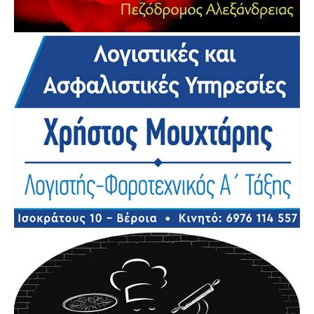
Χατζόπουλου
00:55
Πιερικός-Αλεξάνδρεια | Δηλώσεις Ανδρέα
Παντζιαρά
02:07
Πιερικός-Αλεξάνδρεια | Δηλώσεις Κώστα
Κατσιαμήτα
01:17
Βέροια-Νέο Κεραμίδι | Δηλώσεις Κώστα
Βελιτζέλου
02:15
Βέροια-Νέο Κεραμίδι | Δηλώσεις Ανέστη
Αργυρίου
01:02
Βέροια-Νέο Κεραμίδι | Το γκολ του Βουκελάτου
που έκρινε την αναμέτρηση
00:17
Αλεξάνδρεια-Απόλλων Καλαμαριάς | Δηλώσεις
Κώστα Κατσιαμήτα
01:06
Αλεξάνδρεια-Απόλλων Καλαμαριάς | Δηλώσεις
Θανάση Παπατόλιου
01:00