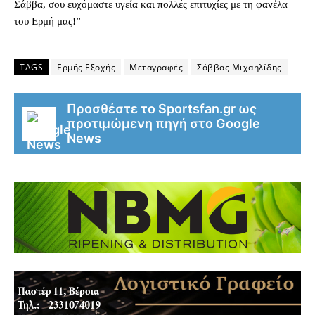
Σάββα, σου ευχόμαστε υγεία και πολλές επιτυχίες με τη φανέλα
του Ερμή μας!”
TAGS
Ερμής Εξοχής
Μεταγραφές
Σάββας Μιχαηλίδης
Προσθέστε το Sportsfan.gr ως
προτιμώμενη πηγή στο Google
News