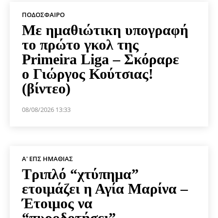
ΠΟΔΌΣΦΑΙΡΟ
Με ημαθιώτικη υπογραφή
το πρώτο γκολ της
Primeira Liga – Σκόραρε
ο Γιώργος Κούτσιας!
(βίντεο)
08/08/2026 13:33
Α' ΕΠΣ ΗΜΑΘΊΑΣ
Τριπλό “χτύπημα”
ετοιμάζει η Αγία Μαρίνα –
Έτοιμος να
“πυροδοτήσει”