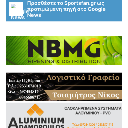
Προσθέστε το Sportsfan.gr ως
προτιμώμενη πηγή στο Google
News