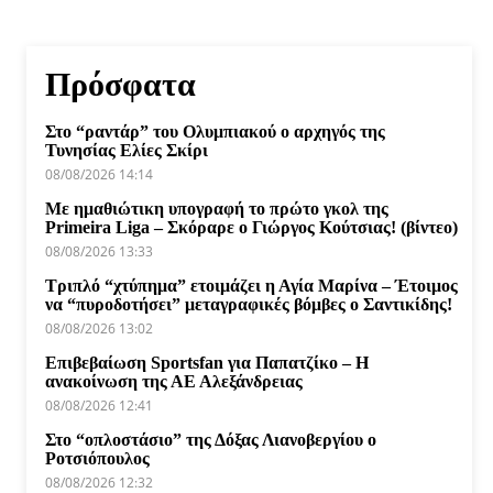
Πρόσφατα
Στο “ραντάρ” του Ολυμπιακού ο αρχηγός της
Τυνησίας Ελίες Σκίρι
08/08/2026 14:14
Με ημαθιώτικη υπογραφή το πρώτο γκολ της
Primeira Liga – Σκόραρε ο Γιώργος Κούτσιας! (βίντεο)
08/08/2026 13:33
Τριπλό “χτύπημα” ετοιμάζει η Αγία Μαρίνα – Έτοιμος
να “πυροδοτήσει” μεταγραφικές βόμβες ο Σαντικίδης!
08/08/2026 13:02
Επιβεβαίωση Sportsfan για Παπατζίκο – Η
ανακοίνωση της ΑΕ Αλεξάνδρειας
08/08/2026 12:41
Στο “οπλοστάσιο” της Δόξας Λιανοβεργίου ο
Ροτσιόπουλος
08/08/2026 12:32