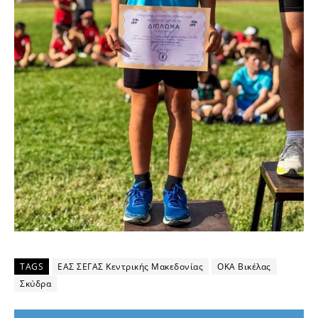
TAGS
ΕΑΣ ΣΕΓΑΣ Κεντρικής Μακεδονίας
ΟΚΑ Βικέλας
Σκύδρα