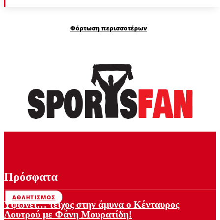
Φόρτωση περισσοτέρων
Πρόσφατα
ΑΘΛΗΤΙΣΜΌΣ
Υψώνει… τείχος στην άμυνα ο Κένταυρος
Λουτρού με Φάνη Μουρατίδη!