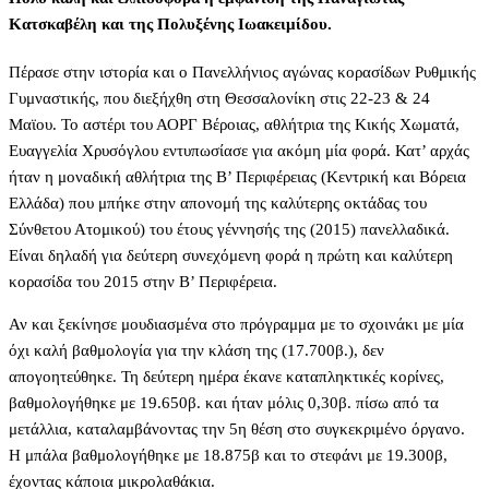
Κατσκαβέλη και της Πολυξένης Ιωακειμίδου.
Πέρασε στην ιστορία και ο Πανελλήνιος αγώνας κορασίδων Ρυθμικής
Γυμναστικής, που διεξήχθη στη Θεσσαλονίκη στις 22-23 & 24
Μαϊου. Το αστέρι του ΑΟΡΓ Βέροιας, αθλήτρια της Κικής Χωματά,
Ευαγγελία Χρυσόγλου εντυπωσίασε για ακόμη μία φορά. Κατ’ αρχάς
ήταν η μοναδική αθλήτρια της Β’ Περιφέρειας (Κεντρική και Βόρεια
Ελλάδα) που μπήκε στην απονομή της καλύτερης οκτάδας του
Σύνθετου Ατομικού) του έτους γέννησής της (2015) πανελλαδικά.
Είναι δηλαδή για δεύτερη συνεχόμενη φορά η πρώτη και καλύτερη
κορασίδα του 2015 στην Β’ Περιφέρεια.
Αν και ξεκίνησε μουδιασμένα στο πρόγραμμα με το σχοινάκι με μία
όχι καλή βαθμολογία για την κλάση της (17.700β.), δεν
απογοητεύθηκε. Τη δεύτερη ημέρα έκανε καταπληκτικές κορίνες,
βαθμολογήθηκε με 19.650β. και ήταν μόλις 0,30β. πίσω από τα
μετάλλια, καταλαμβάνοντας την 5η θέση στο συγκεκριμένο όργανο.
Η μπάλα βαθμολογήθηκε με 18.875β και το στεφάνι με 19.300β,
έχοντας κάποια μικρολαθάκια.