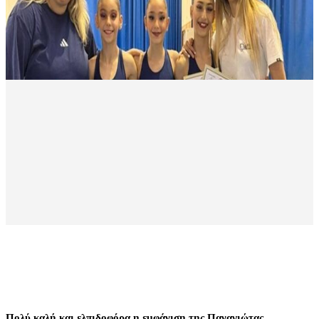
Πολύ καλή και ελπιδοφόρα η εμφάνιση της Παναγιώτας