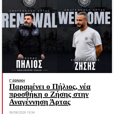
Γ' ΕΘΝΙΚΉ
Παραμένει ο Πήλιος, νέα
προσθήκη ο Ζήσης στην
Αναγέννηση Άρτας
06/08/2026 19:34