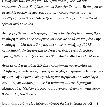
Παναγιώτα Κατσκαβέλη και Πολυξένη Ιωακειμίδου και στις
προπονήτριές τους Κική Χωματά και Ελισάβετ Χωματά. Τα όμορφα και
με πολλές δυσκολίες προγράμματα των προπονητριών τους, τα
υποστηρίζουν με τον καλύτερο τρόπο οι αθλήτριες και το αποτέλεσμα
έρχεται από μόνο του.
Δύο φορές σε δεκαπέντε ημέρες η Ευαγγελία Χρυσόγλου αναδείχθηκε
καλύτερη αθλήτρια της Κεντρικής και Βόρειας Ελλάδας και μέσα στην
καλύτερη οκτάδα των αθλητριών του έτους γέννησής της (2015)
πανελλαδικά. Αν έβγαινε και το σχοινάκι, όπως έγινε σε άλλους
αγώνες, τότε θα έπαιζε ακόμη και στα μετάλλια στο Σύνθετο Ατομικό.
Αυτά τα παιδιά με μόλις 2,5 ώρες προπόνησης συναγωνίζονται
αθλήτριες με πέντε και έξι ώρες προπόνησης καθημερινά. Οι άνθρωποι
της Ρυθμικής Γυμναστικής της πόλης μας περιμένουν το καινούργιο
«σπίτι της γυμναστικής» όπως δια στόματος του αντιδημάρχου
αθλητισμού κ. Μιχάλη Τζαφερόπουλου ανακοινώθηκε και στην κοπή
βασιλόπιτας του συλλόγου.
Όταν γίνει αυτό, ο Ημαθιώτικος κόσμος θα δει θαύματα στη Ρ.Γ.. Η