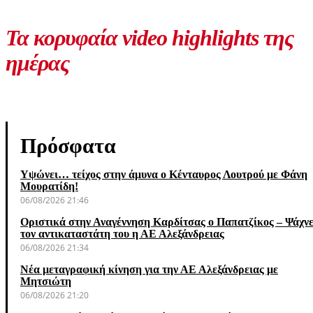
Τα κορυφαία video highlights της
ημέρας
Πρόσφατα
Υψώνει… τείχος στην άμυνα ο Κένταυρος Λουτρού με Φάνη
Μουρατίδη!
06/08/2026 21:46
Οριστικά στην Αναγέννηση Καρδίτσας ο Παπατζίκος – Ψάχνε
τον αντικαταστάτη του η ΑΕ Αλεξάνδρειας
06/08/2026 21:34
Νέα μεταγραφική κίνηση για την ΑΕ Αλεξάνδρειας με
Μητσιώτη
06/08/2026 21:20