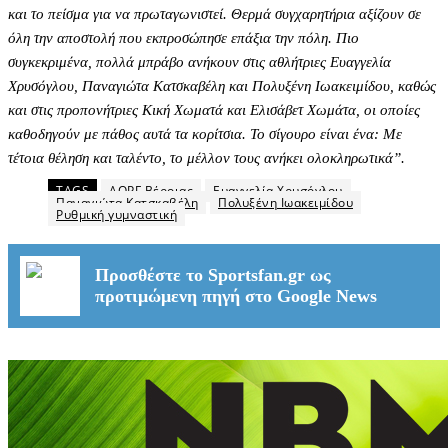
και το πείσμα για να πρωταγωνιστεί. Θερμά συγχαρητήρια αξίζουν σε
όλη την αποστολή που εκπροσώπησε επάξια την πόλη. Πιο
συγκεκριμένα, πολλά μπράβο ανήκουν στις αθλήτριες Ευαγγελία
Χρυσόγλου, Παναγιώτα Κατσκαβέλη και Πολυξένη Ιωακειμίδου, καθώς
και στις προπονήτριες Κική Χωματά και Ελισάβετ Χωμάτα, οι οποίες
καθοδηγούν με πάθος αυτά τα κορίτσια. Το σίγουρο είναι ένα: Με
τέτοια θέληση και ταλέντο, το μέλλον τους ανήκει ολοκληρωτικά”.
TAGS
ΑΟΡΓ Βέροιας
Ευαγγελία Χρυσόγλου
Παναγιώτα Κατσκαβέλη
Πολυξένη Ιωακειμίδου
Ρυθμική γυμναστική
Προσθέστε το Sportsfan.gr ως
προτιμώμενη πηγή στο Google News