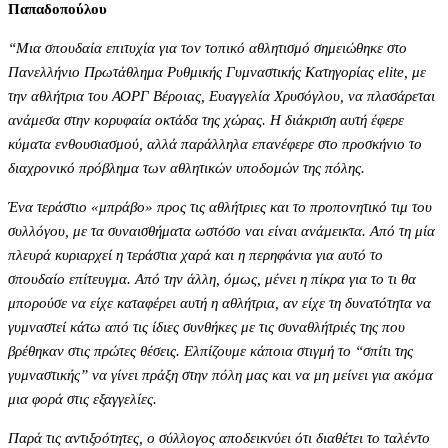
Παπαδοπούλου
“Μια σπουδαία επιτυχία για τον τοπικό αθλητισμό σημειώθηκε στο
Πανελλήνιο Πρωτάθλημα Ρυθμικής Γυμναστικής Κατηγορίας elite, με
την αθλήτρια του ΑΟΡΓ Βέροιας, Ευαγγελία Χρυσόγλου, να πλασάρεται
ανάμεσα στην κορυφαία οκτάδα της χώρας. Η διάκριση αυτή έφερε
κύματα ενθουσιασμού, αλλά παράλληλα επανέφερε στο προσκήνιο το
διαχρονικό πρόβλημα των αθλητικών υποδομών της πόλης.
Ένα τεράστιο «μπράβο» προς τις αθλήτριες και το προπονητικό τιμ του
συλλόγου, με τα συναισθήματα ωστόσο ναι είναι ανάμεικτα. Από τη μία
πλευρά κυριαρχεί η τεράστια χαρά και η περηφάνια για αυτό το
σπουδαίο επίτευγμα. Από την άλλη, όμως, μένει η πίκρα για το τι θα
μπορούσε να είχε καταφέρει αυτή η αθλήτρια, αν είχε τη δυνατότητα να
γυμναστεί κάτω από τις ίδιες συνθήκες με τις συναθλήτριές της που
βρέθηκαν στις πρώτες θέσεις. Ελπίζουμε κάποια στιγμή το “σπίτι της
γυμναστικής” να γίνει πράξη στην πόλη μας και να μη μείνει για ακόμα
μια φορά στις εξαγγελίες.
Παρά τις αντιξοότητες, ο σύλλογος αποδεικνύει ότι διαθέτει το ταλέντο