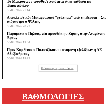
Το Μακροχώρι πρόσθεσε ποιότητα στην επίθεση με
Τεμιρτζόγλου
06/08/2026 21:14
Αποκλειστικό: Μεταγραφικό “χτύπημα” από τη Βέροια – Στ
στόχαστρο ο Ψάλτης
06/08/2026 20:23
Παραμένει ο Πήλιος, νέα προσθήκη ο Ζήσης στην Αναγέννησ
Άρτας
06/08/2026 19:34
Προς Καρδίτσα ο Παπατζίκος, σε αναμονή εξελίξεων η ΑΕ
Αλεξάνδρειας
06/08/2026 19:23
Φόρτωση περισσοτέρων
ΒΑΘΜΟΛΟΓΙΕΣ