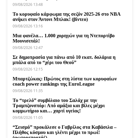
09/08/2026 13:48
Το κορυφαίο κάρφωμα της σεζόν 2025-26 στο NBA
ανήκει στον Άντονι Μπλακ! (βίντεο)
09/08/2026 13:16
Μια φανέλα… 1.000 χορηγών για τη Ντεπορτίβο
Μουνισιπάλ!
09/08/2026 12:47
Σε δημοπρασία για πάνω από 10 εκατ. δολάρια η
μπάλα από το “χέρι του Θεού”
09/08/2026 12:15
Μπαρτζώκας: Πρώτος στη λίστα των κορυφαίων
coach power rankings της EuroLeague
09/08/2026 11:35
Το “τρελό” συμβόλαιο του Σαλάχ με την
Τραμπζονσπόρ: Από αμάξια και βίλες μέχρι
κομμωτήριο και… χαρτί υγείας!
09/08/2026 11:05
“Σεισμό” προκάλεσε ο Γαβρίλος στα Καβάσιλα –
Πλήθος κόσμου και γλέντι μέχρι το πρωί!
(φωτορεπορτάζ)