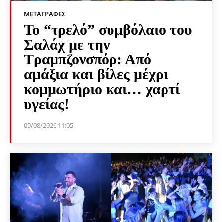
ΜΕΤΑΓΡΑΦΈΣ
Το “τρελό” συμβόλαιο του
Σαλάχ με την
Τραμπζονσπόρ: Από
αμάξια και βίλες μέχρι
κομμωτήριο και… χαρτί
υγείας!
09/08/2026 11:05