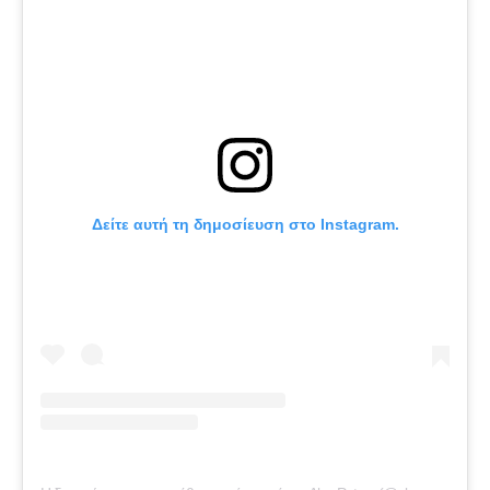
Δείτε αυτή τη δημοσίευση στο Instagram.
Η
δημοσίευση κοινοποιήθηκε από το χρήστη Alec Peters (@alecpeters25)