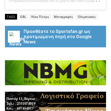
TAGS
GBL
Άλεκ Πίτερς
Μεταγραφές
Ολυμπιακός
Προσθέστε το Sportsfan.gr ως
προτιμώμενη πηγή στο Google
News