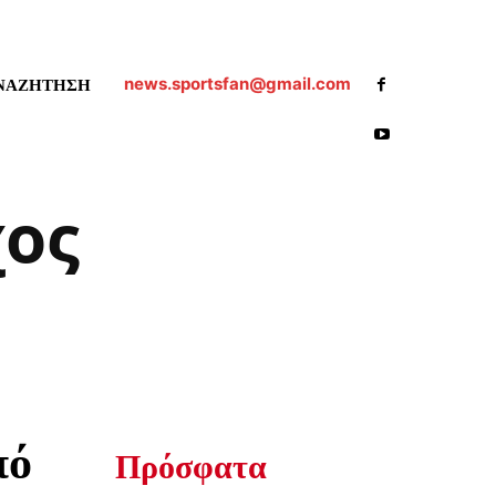
news.sportsfan@gmail.com
ΝΑΖΗΤΗΣΗ
χος
πό
Πρόσφατα