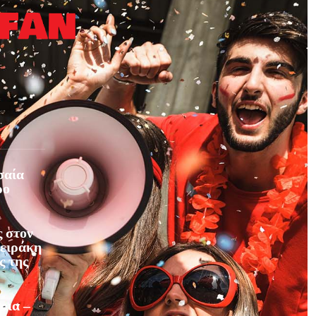
σαία
ρο
 στον
φειράκη
ς της
οια –