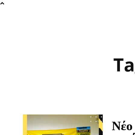
Ta
Nέο