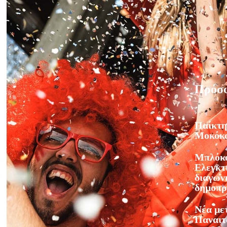
Πρόσ
Παίκτη
Μοκόκ
Μπλόκο
Ελεγκτ
διαγωνι
δημοπρ
Νέα με
Παναιτ