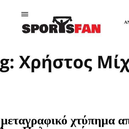
Α
g:
Χρήστος Μί
 μεταγραφικό χτύπημα α