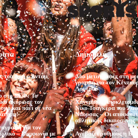
φατα
Δημοφιλή
ς του Άρη ο Άνταμ
Δύο μεταγραφές στη με
α
γραμμή για τον Κένταυ
Λουτρού
 στο ΣΕΦ: Το
ικό ακύρωσε τον
Χάντμπολ: Αποκλεισμός
σμό και πάει σε νέα
Νίκο Τσαγκέρα του Ζα
άτηση!
Νάουσας – Οι αποφάσει
αθλητικής δικαιοσύνης
ταγραφή για τον
ωλικό – Συμφωνία με
Ανεβάζει ρυθμούς η Βέρ