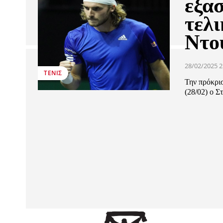
εξασ
τελ
Ντο
28/02/2025 2
ΤΈΝΙΣ
Την πρόκρι
(28/02) ο Σ