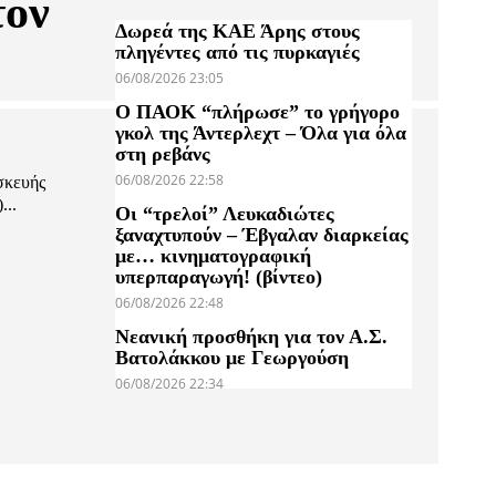
τον
Δωρεά της ΚΑΕ Άρης στους
πληγέντες από τις πυρκαγιές
06/08/2026 23:05
Ο ΠΑΟΚ “πλήρωσε” το γρήγορο
γκολ της Άντερλεχτ – Όλα για όλα
στη ρεβάνς
06/08/2026 22:58
σκευής
...
Οι “τρελοί” Λευκαδιώτες
ξαναχτυπούν – Έβγαλαν διαρκείας
με… κινηματογραφική
υπερπαραγωγή! (βίντεο)
06/08/2026 22:48
Νεανική προσθήκη για τον Α.Σ.
Βατολάκκου με Γεωργούση
06/08/2026 22:34