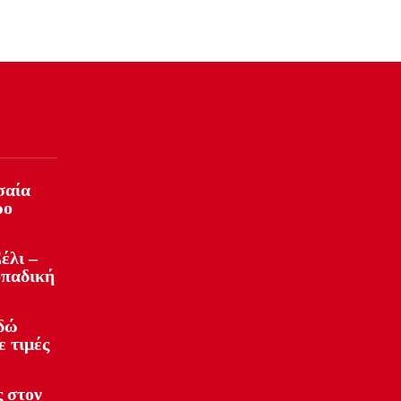
σαία
ρο
έλι –
οπαδική
Εδώ
ε τιμές
 στον