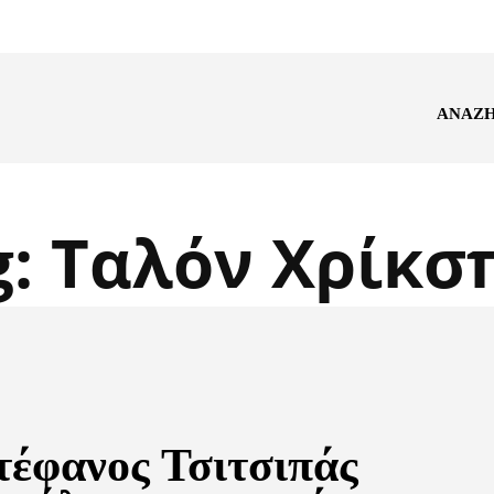
ΑΝΑΖ
g:
Ταλόν Χρίκσ
τέφανος Τσιτσιπάς