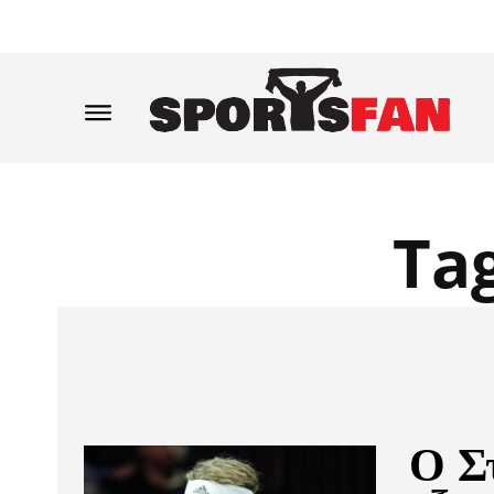
Ta
Ο Σ