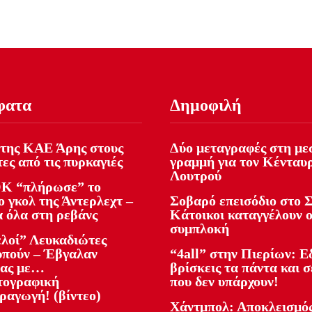
φατα
Δημοφιλή
της ΚΑΕ Άρης στους
Δύο μεταγραφές στη με
ες από τις πυρκαγιές
γραμμή για τον Κένταυ
Λουτρού
Κ “πλήρωσε” το
 γκολ της Άντερλεχτ –
Σοβαρό επεισόδιο στο Σ
α όλα στη ρεβάνς
Κάτοικοι καταγγέλουν 
συμπλοκή
ελοί” Λευκαδιώτες
υπούν – Έβγαλαν
“4all” στην Πιερίων: 
ίας με…
βρίσκεις τα πάντα και σ
τογραφική
που δεν υπάρχουν!
ραγωγή! (βίντεο)
Χάντμπολ: Αποκλεισμός