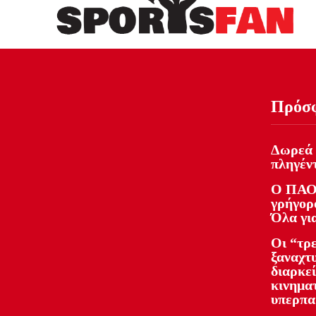
Πρόσ
Δωρεά 
πληγέντ
Ο ΠΑΟ
γρήγορο
Όλα γι
Οι “τρ
ξαναχτ
διαρκε
κινημα
υπερπα