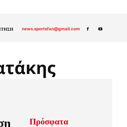
news.sportsfan@gmail.com
ΗΤΗΣΗ
ατάκης
ση
Πρόσφατα