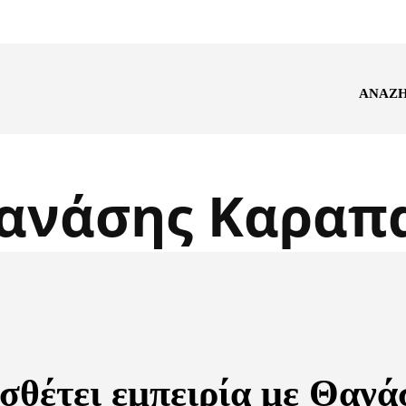
ΑΝΑΖ
ανάσης Καραπ
σθέτει εμπειρία με Θανά