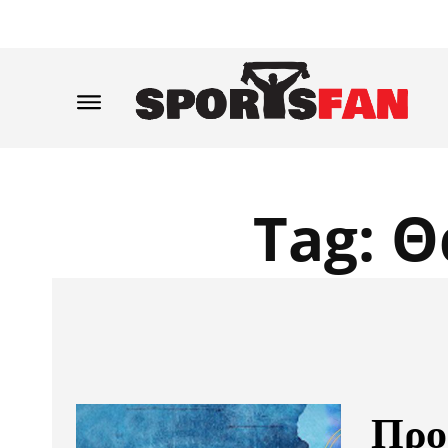
Tag:
Θ
Προ