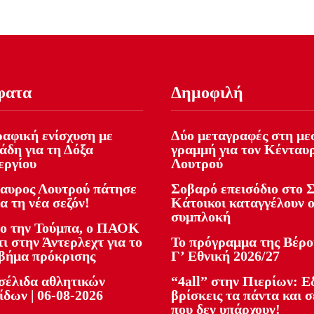
φατα
Δημοφιλή
αφική ενίσχυση με
Δύο μεταγραφές στη με
άδη για τη Δόξα
γραμμή για τον Κένταυ
εργίου
Λουτρού
αυρος Λουτρού πάτησε
Σοβαρό επεισόδιο στο Σ
ια τη νέα σεζόν!
Κάτοικοι καταγγέλουν 
συμπλοκή
ο την Τούμπα, ο ΠΑΟΚ
ι στην Άντερλεχτ για το
Το πρόγραμμα της Βέρο
βήμα πρόκρισης
Γ’ Εθνική 2026/27
έλιδα αθλητικών
“4all” στην Πιερίων: 
ίδων | 06-08-2026
βρίσκεις τα πάντα και σ
που δεν υπάρχουν!