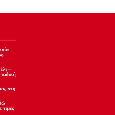
σαία
ρο
έλι –
οπαδική
ιας στη
Εδώ
ε τιμές