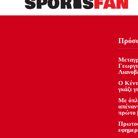
Πρόσ
Μεταγρ
Γεωργι
Λιανοβ
Ο Κέντ
γκάζι γ
Με όπλ
απέναντ
πρώτο 
Πρωτοσ
εφημερ