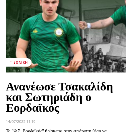
Γ' ΕΘΝΙΚΉ
Ανανέωσε Τσακαλίδη
και Σωτηριάδη ο
Εορδαϊκός
14/07/2025 11:19
Το "Φ.Σ. Εορδαϊκός" βρίσκεται στην ευχάριστη θέση να