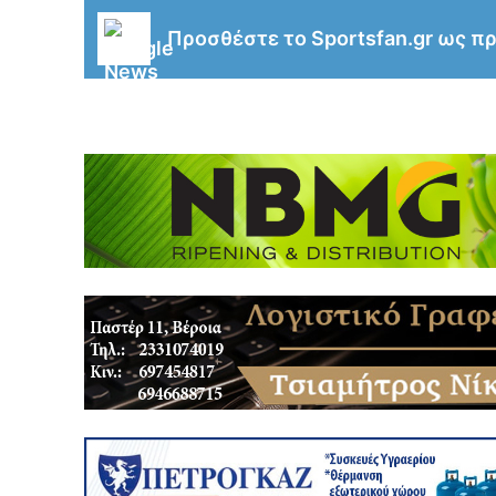
Προσθέστε το Sportsfan.gr ως π