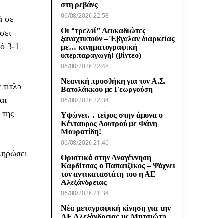
στη ρεβάνς
06/08/2026 22:58
ά σε
Οι “τρελοί” Λευκαδιώτες
σει
ξαναχτυπούν – Έβγαλαν διαρκείας
ό 3-1
με… κινηματογραφική
υπερπαραγωγή! (βίντεο)
06/08/2026 22:48
Νεανική προσθήκη για τον Α.Σ.
 τίτλο
Βατολάκκου με Γεωργούση
αι
06/08/2026 22:34
 της
Υψώνει… τείχος στην άμυνα ο
Κένταυρος Λουτρού με Φάνη
Μουρατίδη!
06/08/2026 21:46
ληρώσει
Οριστικά στην Αναγέννηση
Καρδίτσας ο Παπατζίκος – Ψάχνει
τον αντικαταστάτη του η ΑΕ
Αλεξάνδρειας
06/08/2026 21:34
Νέα μεταγραφική κίνηση για την
ΑΕ Αλεξάνδρειας με Μητσιώτη