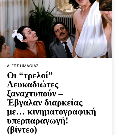
Α' ΕΠΣ ΗΜΑΘΊΑΣ
Οι “τρελοί”
Λευκαδιώτες
ξαναχτυπούν –
Έβγαλαν διαρκείας
με… κινηματογραφική
υπερπαραγωγή!
(βίντεο)