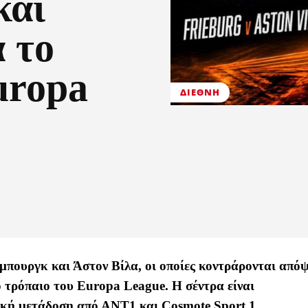
και
 το
uropa
ΔΙΕΘΝΉ
μπουργκ και Άστον Βίλα, οι οποίες κοντράρονται από
 τρόπαιο του Europa League. Η σέντρα είναι
τική μετάδοση από ΑΝΤ1 και Cosmote Sport 1.