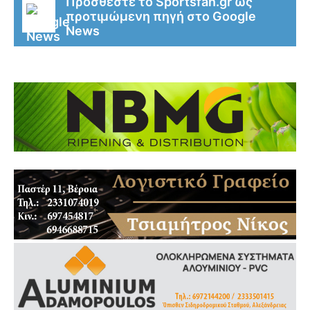
Προσθέστε το Sportsfan.gr ως
προτιμώμενη πηγή στο Google
News