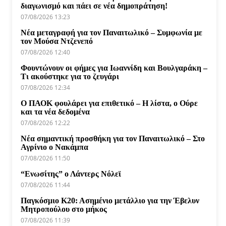
διαγωνισμό και πάει σε νέα δημοπράτηση!
07/08/2026 13:23
Νέα μεταγραφή για τον Παναιτωλικό – Συμφωνία με
τον Μούσα Ντζενεπό
07/08/2026 12:40
Φουντώνουν οι φήμες για Ιωαννίδη και Βουλγαράκη –
Τι ακούστηκε για το ζευγάρι
07/08/2026 12:34
Ο ΠΑΟΚ φουλάρει για επιθετικό – Η λίστα, ο Ούρε
και τα νέα δεδομένα
07/08/2026 12:22
Νέα σημαντική προσθήκη για τον Παναιτωλικό – Στο
Αγρίνιο ο Νακάμπα
07/08/2026 11:50
“Ενωσίτης” ο Λάντερς Νόλεϊ
07/08/2026 11:44
Παγκόσμιο Κ20: Ασημένιο μετάλλιο για την Έβελυν
Μητροπούλου στο μήκος
07/08/2026 11:39