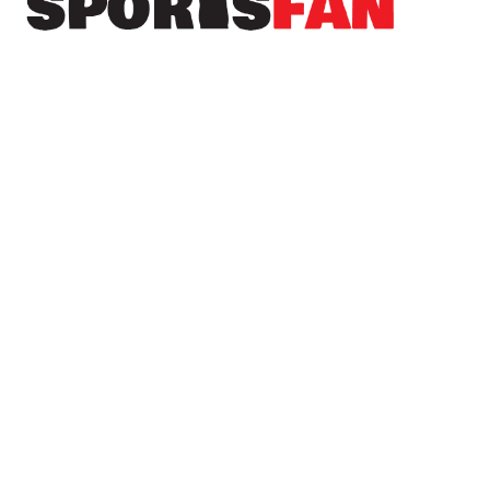
Πρόσφατα
Το Sportsfan στην προετοιμασία του Αιγινιακού
– Ανεβάζει ρυθμούς ενόψει της νέας σεζόν
(φωτορεπορτάζ)
Σταθερά κάτω από τα δοκάρια του Α.Σ.
Λευκαδίων ο Γιάννης Γαϊτανίδης
Νέα μεταγραφική ενίσχυση για τον Απόλλωνα
Λυκογιάννης με Θεοχαρόπουλο
Ανακοινώθηκε το πρόγραμμα της Β’ φάσης του