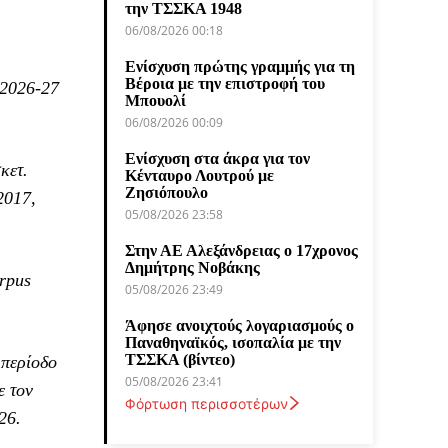
την ΤΣΣΚΑ 1948
06/08/2026 00:18
Ενίσχυση πρώτης γραμμής για τη
Βέροια με την επιστροφή του
 2026-27
Μπουολί
06/08/2026 00:09
Ενίσχυση στα άκρα για τον
κετ.
Κένταυρο Λουτρού με
Ζησιόπουλο
2017,
05/08/2026 23:58
Στην ΑΕ Αλεξάνδρειας ο 17χρονος
Δημήτρης Νοβάκης
orpus
05/08/2026 23:49
Άφησε ανοιχτούς λογαριασμούς ο
Παναθηναϊκός, ισοπαλία με την
ΤΣΣΚΑ (βίντεο)
 περίοδο
05/08/2026 23:41
ε τον
Φόρτωση περισσοτέρων
26.