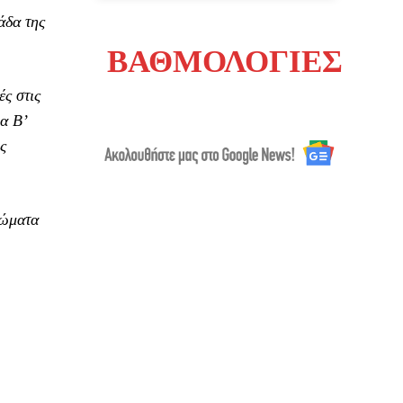
άδα της
ΒΑΘΜΟΛΟΓΙΕΣ
ς στις
α Β’
ς
ρώματα