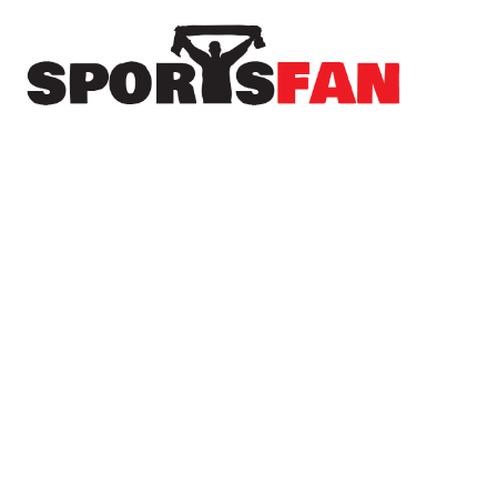
Πρόσφατα
Παίκτης του Άρη ο Άνταμ Μοκόκα
Μπλόκο στο ΣΕΦ: Το Ελεγκτικό ακύρωσε τον
διαγωνισμό και πάει σε νέα δημοπράτηση!
Νέα μεταγραφή για τον Παναιτωλικό –
Συμφωνία με τον Μούσα Ντζενεπό