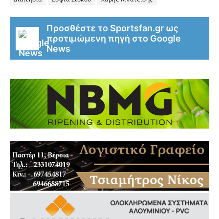
Προσθέστε το Sportsfan.gr ως
προτιμώμενη πηγή στο Google
News