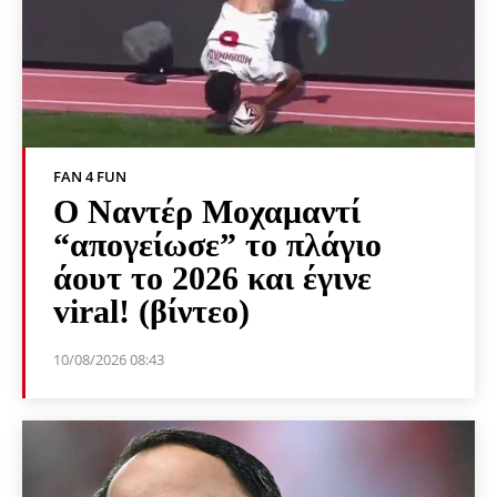
FAN 4 FUN
Ο Ναντέρ Μοχαμαντί
“απογείωσε” το πλάγιο
άουτ το 2026 και έγινε
viral! (βίντεο)
10/08/2026 08:43