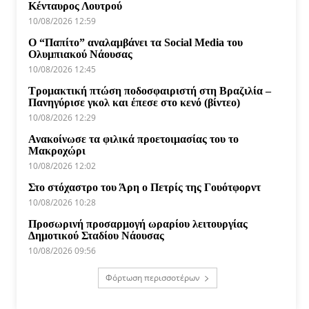
Κένταυρος Λουτρού
10/08/2026 12:59
Ο “Παπίτο” αναλαμβάνει τα Social Media του
Ολυμπιακού Νάουσας
10/08/2026 12:45
Τρομακτική πτώση ποδοσφαιριστή στη Βραζιλία –
Πανηγύρισε γκολ και έπεσε στο κενό (βίντεο)
10/08/2026 12:29
Ανακοίνωσε τα φιλικά προετοιμασίας του το
Μακροχώρι
10/08/2026 12:02
Στο στόχαστρο του Άρη ο Πετρίς της Γουότφορντ
10/08/2026 10:28
Προσωρινή προσαρμογή ωραρίου λειτουργίας
Δημοτικού Σταδίου Νάουσας
10/08/2026 09:56
Φόρτωση περισσοτέρων