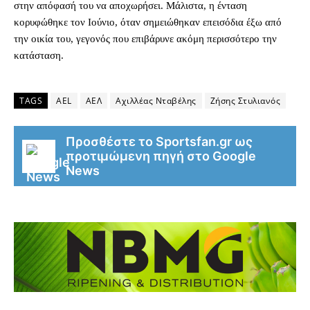
στην απόφασή του να αποχωρήσει. Μάλιστα, η ένταση
κορυφώθηκε τον Ιούνιο, όταν σημειώθηκαν επεισόδια έξω από
την οικία του, γεγονός που επιβάρυνε ακόμη περισσότερο την
κατάσταση.
TAGS
AEL
ΑΕΛ
Αχιλλέας Νταβέλης
Ζήσης Στυλιανός
Προσθέστε το Sportsfan.gr ως
προτιμώμενη πηγή στο Google
News