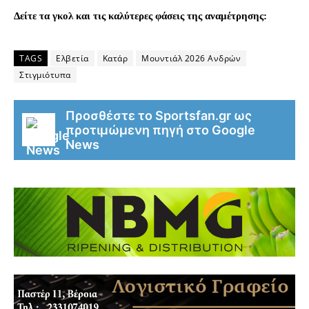
Δείτε τα γκολ και τις καλύτερες φάσεις της αναμέτρησης:
TAGS
Ελβετία
Κατάρ
Μουντιάλ 2026 Ανδρών
Στιγμιότυπα
Προσθέστε το Sportsfan.gr ως
προτιμώμενη πηγή στο Google
News