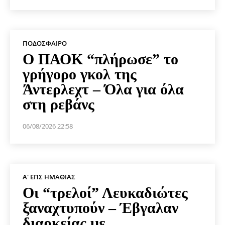
ΠΟΔΌΣΦΑΙΡΟ
Ο ΠΑΟΚ “πλήρωσε” το
γρήγορο γκολ της
Άντερλεχτ – Όλα για όλα
στη ρεβάνς
06/08/2026 22:58
Α' ΕΠΣ ΗΜΑΘΊΑΣ
Οι “τρελοί” Λευκαδιώτες
ξαναχτυπούν – Έβγαλαν
διαρκείας με…