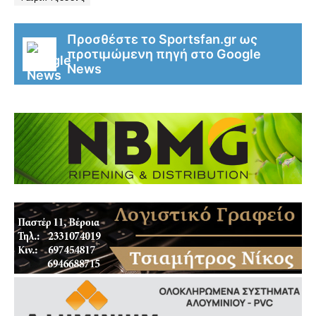
Προσθέστε το Sportsfan.gr ως
προτιμώμενη πηγή στο Google
News