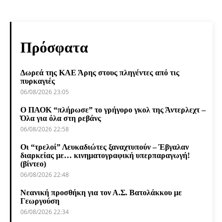
Πρόσφατα
Δωρεά της ΚΑΕ Άρης στους πληγέντες από τις
πυρκαγιές
06/08/2026 23:05
Ο ΠΑΟΚ “πλήρωσε” το γρήγορο γκολ της Άντερλεχτ –
Όλα για όλα στη ρεβάνς
06/08/2026 22:58
Οι “τρελοί” Λευκαδιώτες ξαναχτυπούν – Έβγαλαν
διαρκείας με… κινηματογραφική υπερπαραγωγή!
(βίντεο)
06/08/2026 22:48
Νεανική προσθήκη για τον Α.Σ. Βατολάκκου με
Γεωργούση
06/08/2026 22:34