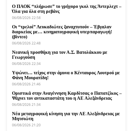
Ο ΠΑΟΚ “πλήρωσε” το γρήγορο γκολ της Άντερλεχτ –
Όλα για όλα στη ρεβάνς
06/08/2026 22:58
Οι “τρελοί” Λευκαδιώτες ξαναχτυπούν – Έβγαλαν
διαρκείας με… κινηματογραφική υπερπαραγωγή!
(βίντεο)
06/08/2026 22:48
Νεανική προσθήκη για τον Α.Σ. Βατολάκκου με
Γεωργούση
06/08/2026 22:34
Υψώνει… τείχος στην άμυνα ο Κένταυρος Λουτρού με
Φάνη Μουρατίδη!
06/08/2026 21:46
Οριστικά στην Αναγέννηση Καρδίτσας ο Παπατζίκος –
Ψάχνει τον αντικαταστάτη του η ΑΕ Αλεξάνδρειας
06/08/2026 21:34
Νέα μεταγραφική κίνηση για την ΑΕ Αλεξάνδρειας με
Μητσιώτη
06/08/2026 21:20