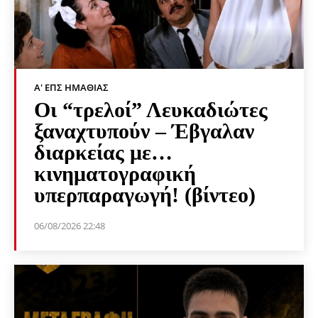
Α' ΕΠΣ ΗΜΑΘΊΑΣ
Οι “τρελοί” Λευκαδιώτες
ξαναχτυπούν – Έβγαλαν
διαρκείας με…
κινηματογραφική
υπερπαραγωγή! (βίντεο)
06/08/2026 22:48