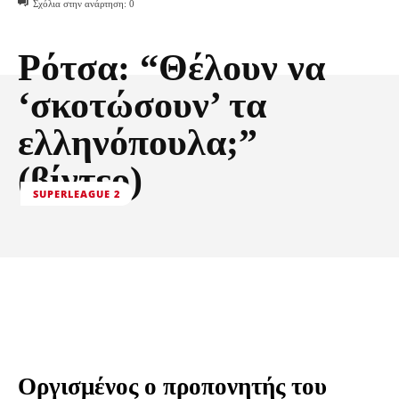
Σχόλια στην ανάρτηση:
0
Ρότσα: “Θέλουν να
‘σκοτώσουν’ τα
ελληνόπουλα;”
(βίντεο)
SUPERLEAGUE 2
Οργισμένος ο προπονητής του