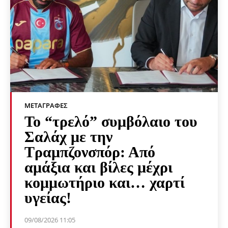
ΜΕΤΑΓΡΑΦΈΣ
Το “τρελό” συμβόλαιο του
Σαλάχ με την
Τραμπζονσπόρ: Από
αμάξια και βίλες μέχρι
κομμωτήριο και… χαρτί
υγείας!
09/08/2026 11:05