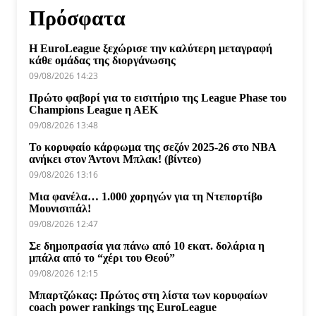
Πρόσφατα
Η EuroLeague ξεχώρισε την καλύτερη μεταγραφή
κάθε ομάδας της διοργάνωσης
09/08/2026 14:23
Πρώτο φαβορί για το εισιτήριο της League Phase του
Champions League η ΑΕΚ
09/08/2026 13:48
Το κορυφαίο κάρφωμα της σεζόν 2025-26 στο NBA
ανήκει στον Άντονι Μπλακ! (βίντεο)
09/08/2026 13:16
Μια φανέλα… 1.000 χορηγών για τη Ντεπορτίβο
Μουνισιπάλ!
09/08/2026 12:47
Σε δημοπρασία για πάνω από 10 εκατ. δολάρια η
μπάλα από το “χέρι του Θεού”
09/08/2026 12:15
Μπαρτζώκας: Πρώτος στη λίστα των κορυφαίων
coach power rankings της EuroLeague