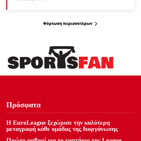
Φόρτωση περισσοτέρων
Πρόσφατα
Η EuroLeague ξεχώρισε την καλύτερη
μεταγραφή κάθε ομάδας της διοργάνωσης
Πρώτο φαβορί για το εισιτήριο της League