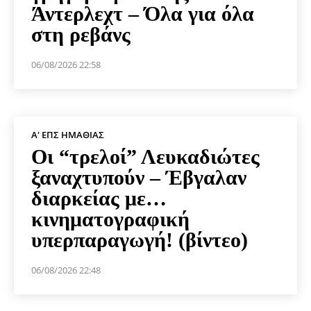
Άντερλεχτ – Όλα για όλα
στη ρεβάνς
06/08/2026 22:58
Α' ΕΠΣ ΗΜΑΘΊΑΣ
Οι “τρελοί” Λευκαδιώτες
ξαναχτυπούν – Έβγαλαν
διαρκείας με…
κινηματογραφική
υπερπαραγωγή! (βίντεο)
06/08/2026 22:48