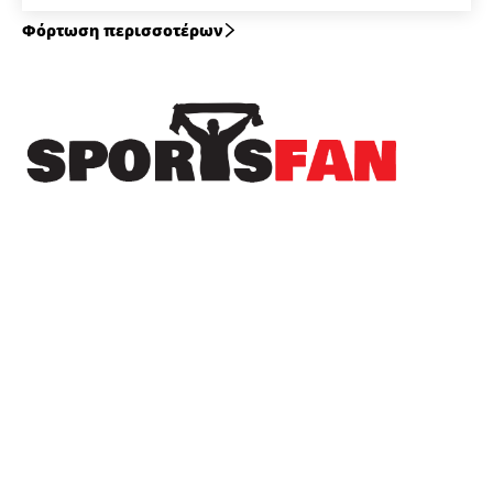
Φόρτωση περισσοτέρων
Πρόσφατα
Δωρεά της ΚΑΕ Άρης στους πληγέντες από τις
πυρκαγιές
Ο ΠΑΟΚ “πλήρωσε” το γρήγορο γκολ της
Άντερλεχτ – Όλα για όλα στη ρεβάνς