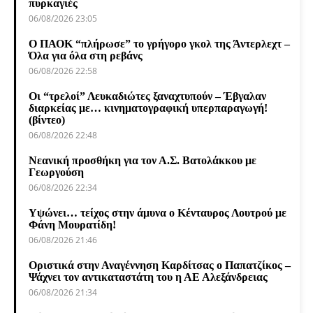
πυρκαγιές
06/08/2026 23:05
Ο ΠΑΟΚ “πλήρωσε” το γρήγορο γκολ της Άντερλεχτ –
Όλα για όλα στη ρεβάνς
06/08/2026 22:58
Οι “τρελοί” Λευκαδιώτες ξαναχτυπούν – Έβγαλαν
διαρκείας με… κινηματογραφική υπερπαραγωγή!
(βίντεο)
06/08/2026 22:48
Νεανική προσθήκη για τον Α.Σ. Βατολάκκου με
Γεωργούση
06/08/2026 22:34
Υψώνει… τείχος στην άμυνα ο Κένταυρος Λουτρού με
Φάνη Μουρατίδη!
06/08/2026 21:46
Οριστικά στην Αναγέννηση Καρδίτσας ο Παπατζίκος –
Ψάχνει τον αντικαταστάτη του η ΑΕ Αλεξάνδρειας
06/08/2026 21:34