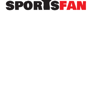
Πρόσφατα
Στον Λεβαδειακό μέχρι το 2030 ο Μοχάμεντ
Εντιαγέ
Στον Ηρακλή και επίσημα ο Νανού
Το όνειρο του Champions League χάθηκε, αλλά
ο ΠΑΟΚ συνεχίζει στην Ευρώπη (βίντεο)
Μεταγραφή με άρωμα Κένυας για την Αγία
Μαρίνα – Στα “κυανόλευκα” ο Brian Kamau