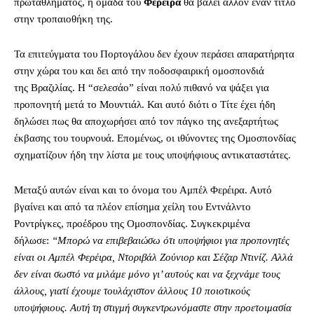
πρωταθλήματος, η ομάδα του
Φερέιρα
θα βάλει άλλον έναν τίτλο
στην τροπαιοθήκη της.
Τα επιτεύγματα του Πορτογάλου δεν έχουν περάσει απαρατήρητα
στην χώρα του και δει από την ποδοσφαιρική ομοσπονδιά
της Βραζιλίας. Η “σελεσάο” είναι πολύ πιθανό να ψάξει για
προπονητή μετά το Μουντιάλ. Και αυτό διότι ο Τίτε έχει ήδη
δηλώσει πως θα αποχωρήσει από τον πάγκο της ανεξαρτήτως
έκβασης του τουρνουά. Επομένως, οι ιθύνοντες της Ομοσπονδίας
σχηματίζουν ήδη την λίστα με τους υποψήφιους αντικαταστάτες.
Μεταξύ αυτών είναι και το όνομα του Αμπέλ Φερέιρα. Αυτό
βγαίνει και από τα πλέον επίσημα χείλη του Εντνάλντο
Ροντρίγκες, προέδρου της Ομοσπονδίας. Συγκεκριμένα
δήλωσε:
“Μπορώ να επιβεβαιώσω ότι υποψήφιοι για προπονητές
είναι οι Αμπέλ Φερέιρα, Ντοριβάλ Ζούνιορ και Σέζαρ Ντινίζ. Αλλά
δεν είναι σωστό να μιλάμε μόνο γι’ αυτούς και να ξεχνάμε τους
άλλους, γιατί έχουμε τουλάχιστον άλλους 10 ποιοτικούς
υποψήφιους. Αυτή τη στιγμή συγκεντρωνόμαστε στην προετοιμασία