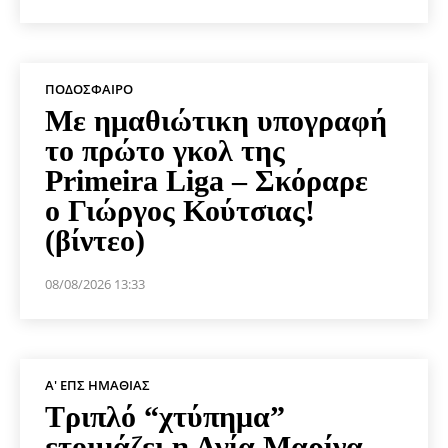
ΠΟΔΌΣΦΑΙΡΟ
Με ημαθιώτικη υπογραφή
το πρώτο γκολ της
Primeira Liga – Σκόραρε
ο Γιώργος Κούτσιας!
(βίντεο)
08/08/2026 13:33
Α' ΕΠΣ ΗΜΑΘΊΑΣ
Τριπλό “χτύπημα”
ετοιμάζει η Αγία Μαρίνα –