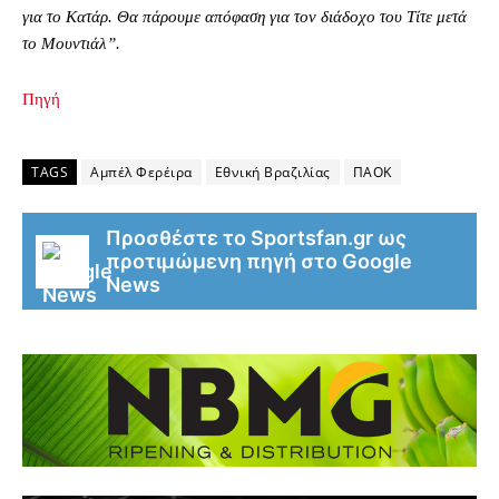
για το Κατάρ. Θα πάρουμε απόφαση για τον διάδοχο του Τίτε μετά
το Μουντιάλ”.
Πηγή
TAGS
Αμπέλ Φερέιρα
Εθνική Βραζιλίας
ΠΑΟΚ
Προσθέστε το Sportsfan.gr ως
προτιμώμενη πηγή στο Google
News