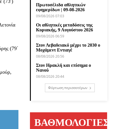
έ (73′)
Πρωτοσέλιδα αθλητικών
εφημερίδων | 09-08-2026
09/08/2026 07:03
Λετονία
Οι αθλητικές μεταδόσεις της
Κυριακής, 9 Αυγούστου 2026
09/08/2026 06:59
Στον Λεβαδειακό μέχρι το 2030 ο
ρης (79΄
Μοχάμεντ Εντιαγέ
08/08/2026 20:56
Στον Ηρακλή και επίσημα ο
Νανού
μούρ,
08/08/2026 20:44
Φόρτωση περισσοτέρων
ΒΑΘΜΟΛΟΓΙΕΣ