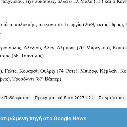
αιχνιδιού, είχε ευκαιρίες, αλλά ο Ελ Μάλα (11′) και ο Καντ
ετά το καλοκαίρι, απέναντι σε Γεωργία (26/9, εκτός έδρας), 
.
ερόπουλος, Αλεξίου, Άλεν, Αλμύρας (70′ Μπρέγκου), Κοντού
σιας (56′ Τσαντίλας)
 Γελτς, Κουαρσί, Ούλριχ (74′ Ρότε), Μπίσοφ, Κέμλαϊν, Κο
βιτς), Τρεσόλντι (87′ Βάιπερ)
ων Ποδόσφαιρο
Προκριματικά Euro 2027 U21
Στιγμιότυπα
ροτιμώμενη πηγή στο Google News