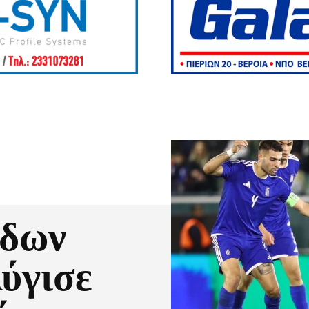
ίδων
λύγισε