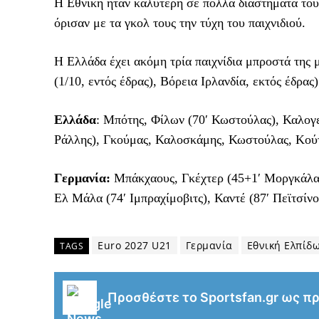
Η Εθνική ήταν καλύτερη σε πολλά διαστήματα του π
όρισαν με τα γκολ τους την τύχη του παιχνιδιού.
Η Ελλάδα έχει ακόμη τρία παιχνίδια μπροστά της μ
(1/10, εντός έδρας), Βόρεια Ιρλανδία, εκτός έδρας)
Ελλάδα
: Μπότης, Φίλων (70′ Κωστούλας), Καλογ
Ράλλης), Γκούμας, Καλοσκάμης, Κωστούλας, Κούτ
Γερμανία:
Μπάκχαους, Γκέχτερ (45+1′ Μοργκάλα),
Ελ Μάλα (74′ Ιμπραχίμοβιτς), Καντέ (87′ Πεϊτσίνο
Euro 2027 U21
Γερμανία
Εθνική Ελπίδ
TAGS
Προσθέστε το Sportsfan.gr ως π