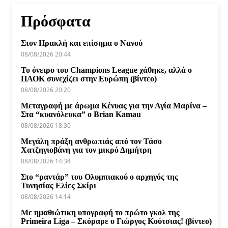
Πρόσφατα
Στον Ηρακλή και επίσημα ο Νανού
08/08/2026 20:44
Το όνειρο του Champions League χάθηκε, αλλά ο
ΠΑΟΚ συνεχίζει στην Ευρώπη (βίντεο)
08/08/2026 20:20
Μεταγραφή με άρωμα Κένυας για την Αγία Μαρίνα –
Στα “κυανόλευκα” ο Brian Kamau
08/08/2026 18:30
Μεγάλη πράξη ανθρωπιάς από τον Τάσο
Χατζηγιοβάνη για τον μικρό Δημήτρη
08/08/2026 14:34
Στο “ραντάρ” του Ολυμπιακού ο αρχηγός της
Τυνησίας Ελίες Σκίρι
08/08/2026 14:14
Με ημαθιώτικη υπογραφή το πρώτο γκολ της
Primeira Liga – Σκόραρε ο Γιώργος Κούτσιας! (βίντεο)