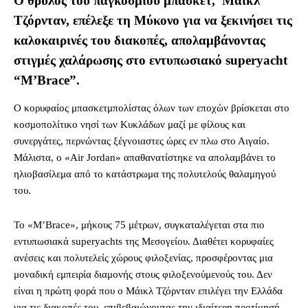
Ο θρύλος του παγκόσμιου μπάσκετ, Μάικλ
Τζόρνταν, επέλεξε τη Μύκονο για να ξεκινήσει τις
καλοκαιρινές του διακοπές, απολαμβάνοντας
στιγμές χαλάρωσης στο εντυπωσιακό superyacht
“M’Brace”.
Ο κορυφαίος μπασκετμπολίστας όλων των εποχών βρίσκεται στο
κοσμοπολίτικο νησί των Κυκλάδων μαζί με φίλους και
συνεργάτες, περνώντας ξέγνοιαστες ώρες εν πλω στο Αιγαίο.
Μάλιστα, ο «Air Jordan» απαθανατίστηκε να απολαμβάνει το
ηλιοβασίλεμα από το κατάστρωμα της πολυτελούς θαλαμηγού
του.
Το «M’Brace», μήκους 75 μέτρων, συγκαταλέγεται στα πιο
εντυπωσιακά superyachts της Μεσογείου. Διαθέτει κορυφαίες
ανέσεις και πολυτελείς χώρους φιλοξενίας, προσφέροντας μια
μοναδική εμπειρία διαμονής στους φιλοξενούμενούς του. Δεν
είναι η πρώτη φορά που ο Μάικλ Τζόρνταν επιλέγει την Ελλάδα
για τις διακοπές του, επιβεβαιώνοντας την ιδιαίτερη προτίμησή