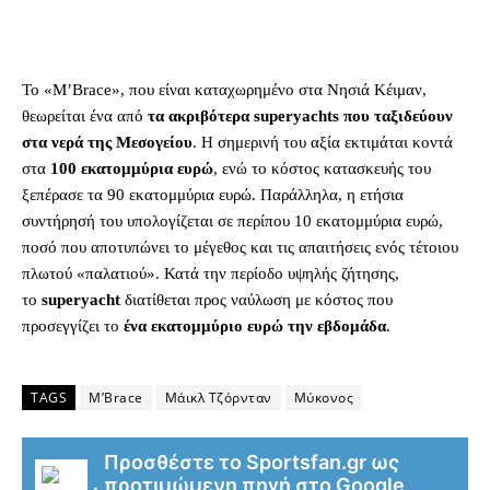
Το «M’Brace», που είναι καταχωρημένο στα Νησιά Κέιμαν,
θεωρείται ένα από
τα ακριβότερα superyachts που ταξιδεύουν
στα νερά της Μεσογείου
. Η σημερινή του αξία εκτιμάται κοντά
στα
100 εκατομμύρια ευρώ
, ενώ το κόστος κατασκευής του
ξεπέρασε τα 90 εκατομμύρια ευρώ. Παράλληλα, η ετήσια
συντήρησή του υπολογίζεται σε περίπου 10 εκατομμύρια ευρώ,
ποσό που αποτυπώνει το μέγεθος και τις απαιτήσεις ενός τέτοιου
πλωτού «παλατιού». Κατά την περίοδο υψηλής ζήτησης,
το
superyacht
διατίθεται προς ναύλωση με κόστος που
προσεγγίζει το
ένα εκατομμύριο ευρώ την εβδομάδα
.
TAGS
M’Brace
Μάικλ Τζόρνταν
Μύκονος
Προσθέστε το Sportsfan.gr ως
προτιμώμενη πηγή στο Google