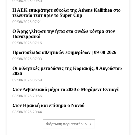
09/08/2026 09:50
Η ΑΕΚ επικράτησε εύκολα της Athens Kallithea στο
τελευταίο τεστ πριν το Super Cup
09/08/2026 07:21
Ο Άρης γλίτωσε την ήττα στο φινάλε κόντρα στον
Πανσερραϊκό
09/08/2026 07:16
Πρωτοσέλιδα αθλητικών εφημερίδων | 09-08-2026
09/08/2026 07:03
Οι αθλητικές μεταδόσεις της Κυριακής, 9 Αυγούστου
2026
09/08/2026 06:59
Στον Λεβαδειακό μέχρι το 2030 ο Μοχάμεντ Εντιαγέ
08/08/2026 20:56
Στον Ηρακλή και επίσημα ο Νανού
08/08/2026 20:44
Φόρτωση περισσοτέρων