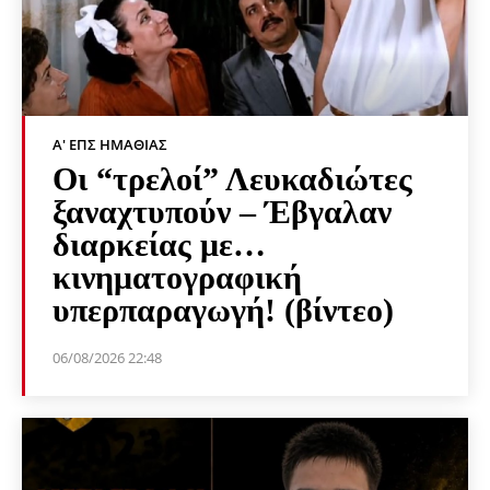
Α' ΕΠΣ ΗΜΑΘΊΑΣ
Οι “τρελοί” Λευκαδιώτες
ξαναχτυπούν – Έβγαλαν
διαρκείας με…
κινηματογραφική
υπερπαραγωγή! (βίντεο)
06/08/2026 22:48