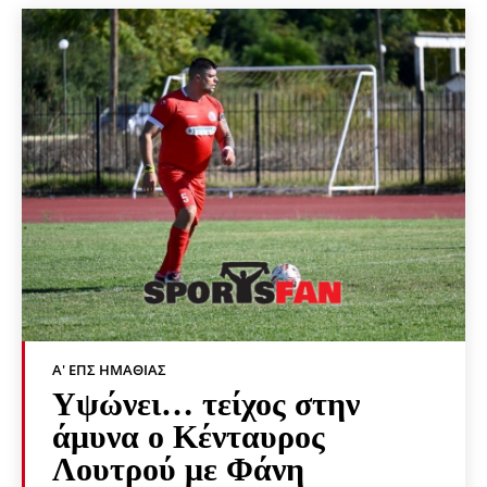
Α' ΕΠΣ ΗΜΑΘΊΑΣ
Υψώνει… τείχος στην
άμυνα ο Κένταυρος
Λουτρού με Φάνη