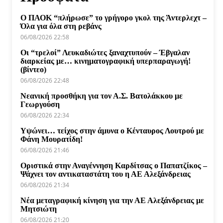
Ο ΠΑΟΚ “πλήρωσε” το γρήγορο γκολ της Άντερλεχτ –
Όλα για όλα στη ρεβάνς
06/08/2026 22:58
Οι “τρελοί” Λευκαδιώτες ξαναχτυπούν – Έβγαλαν
διαρκείας με… κινηματογραφική υπερπαραγωγή!
(βίντεο)
06/08/2026 22:48
Νεανική προσθήκη για τον Α.Σ. Βατολάκκου με
Γεωργούση
06/08/2026 22:34
Υψώνει… τείχος στην άμυνα ο Κένταυρος Λουτρού με
Φάνη Μουρατίδη!
06/08/2026 21:46
Οριστικά στην Αναγέννηση Καρδίτσας ο Παπατζίκος –
Ψάχνει τον αντικαταστάτη του η ΑΕ Αλεξάνδρειας
06/08/2026 21:34
Νέα μεταγραφική κίνηση για την ΑΕ Αλεξάνδρειας με
Μητσιώτη
06/08/2026 21:20