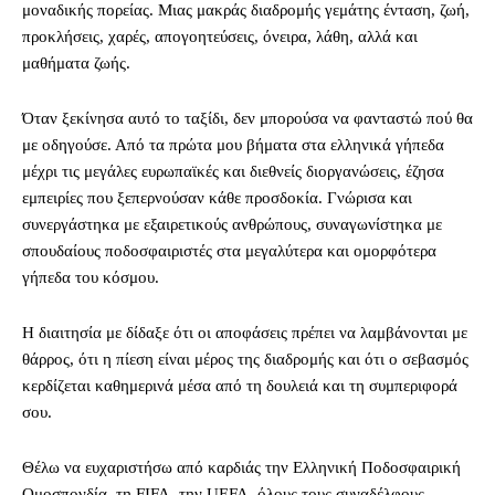
μοναδικής πορείας. Μιας μακράς διαδρομής γεμάτης ένταση, ζωή,
προκλήσεις, χαρές, απογοητεύσεις, όνειρα, λάθη, αλλά και
μαθήματα ζωής.
Όταν ξεκίνησα αυτό το ταξίδι, δεν μπορούσα να φανταστώ πού θα
με οδηγούσε. Από τα πρώτα μου βήματα στα ελληνικά γήπεδα
μέχρι τις μεγάλες ευρωπαϊκές και διεθνείς διοργανώσεις, έζησα
εμπειρίες που ξεπερνούσαν κάθε προσδοκία. Γνώρισα και
συνεργάστηκα με εξαιρετικούς ανθρώπους, συναγωνίστηκα με
σπουδαίους ποδοσφαιριστές στα μεγαλύτερα και ομορφότερα
γήπεδα του κόσμου.
Η διαιτησία με δίδαξε ότι οι αποφάσεις πρέπει να λαμβάνονται με
θάρρος, ότι η πίεση είναι μέρος της διαδρομής και ότι ο σεβασμός
κερδίζεται καθημερινά μέσα από τη δουλειά και τη συμπεριφορά
σου.
Θέλω να ευχαριστήσω από καρδιάς την Ελληνική Ποδοσφαιρική
Ομοσπονδία, τη FIFA, την UEFA, όλους τους συναδέλφους