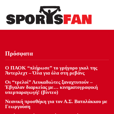
Πρόσφατα
Ο ΠΑΟΚ “πλήρωσε” το γρήγορο γκολ της
Άντερλεχτ – Όλα για όλα στη ρεβάνς
Οι “τρελοί” Λευκαδιώτες ξαναχτυπούν –
Έβγαλαν διαρκείας με… κινηματογραφική
υπερπαραγωγή! (βίντεο)
Νεανική προσθήκη για τον Α.Σ. Βατολάκκου με
Γεωργούση