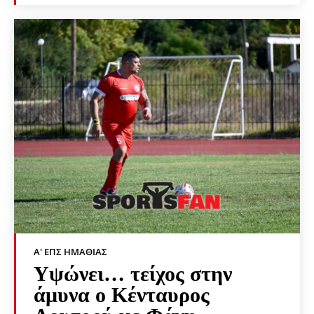
Α' ΕΠΣ ΗΜΑΘΊΑΣ
Υψώνει… τείχος στην
άμυνα ο Κένταυρος