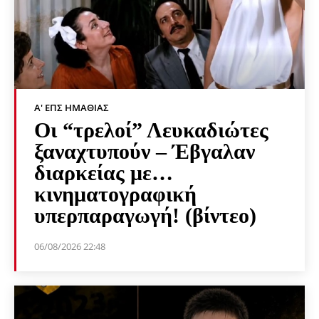
Α' ΕΠΣ ΗΜΑΘΊΑΣ
Οι “τρελοί” Λευκαδιώτες
ξαναχτυπούν – Έβγαλαν
διαρκείας με…
κινηματογραφική
υπερπαραγωγή! (βίντεο)
06/08/2026 22:48