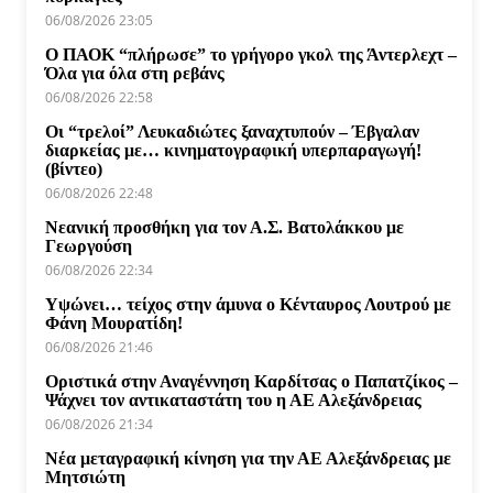
06/08/2026 23:05
Ο ΠΑΟΚ “πλήρωσε” το γρήγορο γκολ της Άντερλεχτ –
Όλα για όλα στη ρεβάνς
06/08/2026 22:58
Οι “τρελοί” Λευκαδιώτες ξαναχτυπούν – Έβγαλαν
διαρκείας με… κινηματογραφική υπερπαραγωγή!
(βίντεο)
06/08/2026 22:48
Νεανική προσθήκη για τον Α.Σ. Βατολάκκου με
Γεωργούση
06/08/2026 22:34
Υψώνει… τείχος στην άμυνα ο Κένταυρος Λουτρού με
Φάνη Μουρατίδη!
06/08/2026 21:46
Οριστικά στην Αναγέννηση Καρδίτσας ο Παπατζίκος –
Ψάχνει τον αντικαταστάτη του η ΑΕ Αλεξάνδρειας
06/08/2026 21:34
Νέα μεταγραφική κίνηση για την ΑΕ Αλεξάνδρειας με
Μητσιώτη