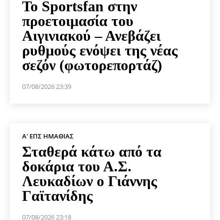
Το Sportsfan στην
προετοιμασία του
Αιγινιακού – Ανεβάζει
ρυθμούς ενόψει της νέας
σεζόν (φωτορεπορτάζ)
07/08/2026 23:39
Α' ΕΠΣ ΗΜΑΘΊΑΣ
Σταθερά κάτω από τα
δοκάρια του Α.Σ.
Λευκαδίων ο Γιάννης
Γαϊτανίδης
07/08/2026 23:18