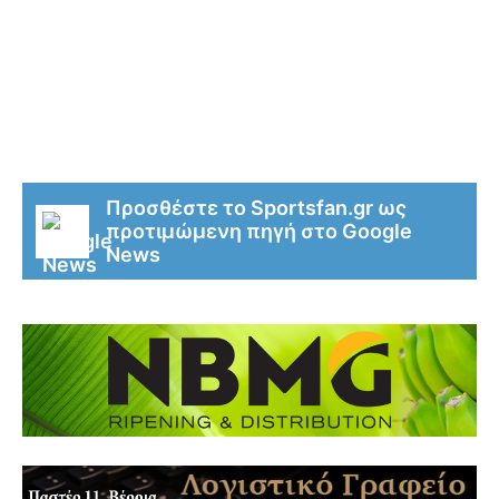
Προσθέστε το Sportsfan.gr ως
προτιμώμενη πηγή στο Google
News