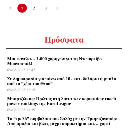
1
2
3
Πρόσφατα
Μια φανέλα… 1.000 χορηγών για τη Ντεπορτίβο
Μουνισιπάλ!
09/08/2026 12:47
Σε δημοπρασία για πάνω από 10 εκατ. δολάρια η μπάλα
από το “χέρι του Θεού”
09/08/2026 12:15
Μπαρτζώκας: Πρώτος στη λίστα των κορυφαίων coach
power rankings της EuroLeague
09/08/2026 11:35
Το “τρελό” συμβόλαιο του Σαλάχ με την Τραμπζονσπόρ:
Από αμάξια και βίλες μέχρι κομμωτήριο και… χαρτί