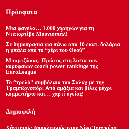
Πρόσφατα
Μια φανέλα… 1.000 χορηγών για τη
Ντεπορτίβο Μουνισιπάλ!
Σε δημοπρασία για πάνω από 10 εκατ. δολάρια
η μπάλα από το “χέρι του Θεού”
Μπαρτζώκας: Πρώτος στη λίστα των
κορυφαίων coach power rankings της
EuroLeague
Το “τρελό” συμβόλαιο του Σαλάχ με την
Τραμπζονσπόρ: Από αμάξια και βίλες μέχρι
κομμωτήριο και… χαρτί υγείας!
Δημοφιλή
Χάντμπολ: Αποκλεισμός στον Νίκο Τσαγκέρα