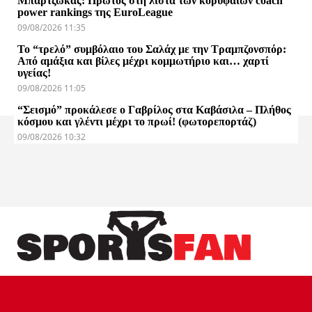
Μπαρτζώκας: Πρώτος στη λίστα των κορυφαίων coach
power rankings της EuroLeague
09/08/2026 11:35
Το “τρελό” συμβόλαιο του Σαλάχ με την Τραμπζονσπόρ:
Από αμάξια και βίλες μέχρι κομμωτήριο και… χαρτί
υγείας!
09/08/2026 11:05
“Σεισμό” προκάλεσε ο Γαβρίλος στα Καβάσιλα – Πλήθος
κόσμου και γλέντι μέχρι το πρωί! (φωτορεπορτάζ)
09/08/2026 10:32