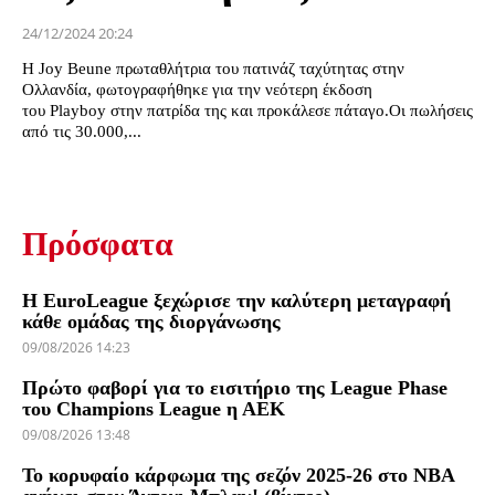
24/12/2024 20:24
Η Joy Beune πρωταθλήτρια του πατινάζ ταχύτητας στην
Ολλανδία, φωτογραφήθηκε για την νεότερη έκδοση
του Playboy στην πατρίδα της και προκάλεσε πάταγο.Οι πωλήσεις
από τις 30.000,...
Πρόσφατα
Η EuroLeague ξεχώρισε την καλύτερη μεταγραφή
κάθε ομάδας της διοργάνωσης
09/08/2026 14:23
Πρώτο φαβορί για το εισιτήριο της League Phase
του Champions League η ΑΕΚ
09/08/2026 13:48
Το κορυφαίο κάρφωμα της σεζόν 2025-26 στο NBA