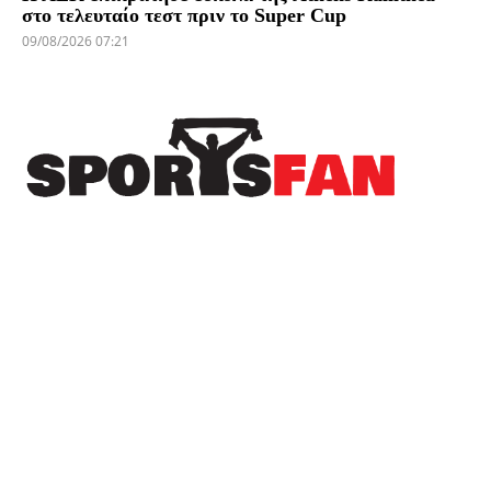
στο τελευταίο τεστ πριν το Super Cup
09/08/2026 07:21
Πρόσφατα
“Σεισμό” προκάλεσε ο Γαβρίλος στα Καβάσιλα
– Πλήθος κόσμου και γλέντι μέχρι το πρωί!
(φωτορεπορτάζ)