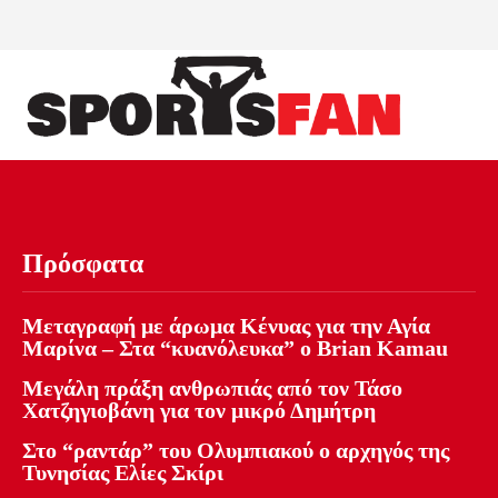
Πρόσφατα
Μεταγραφή με άρωμα Κένυας για την Αγία
Μαρίνα – Στα “κυανόλευκα” ο Brian Kamau
Μεγάλη πράξη ανθρωπιάς από τον Τάσο
Χατζηγιοβάνη για τον μικρό Δημήτρη
Στο “ραντάρ” του Ολυμπιακού ο αρχηγός της
Τυνησίας Ελίες Σκίρι