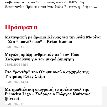
επιβεβαιωμένο κρούσμα του κινέζικου ιού HMPV στη
Θεσσαλονίκη.Πρόκειται για έναν άνδρα 71 ετών, η κόρη του...
Πρόσφατα
Μεταγραφή με άρωμα Κένυας για την Αγία Μαρίνα
– Στα “κυανόλευκα” ο Brian Kamau
08/08/2026 18:30
Μεγάλη πράξη ανθρωπιάς από τον Τάσο
Χατζηγιοβάνη για τον μικρό Δημήτρη
08/08/2026 14:34
Στο “ραντάρ” του Ολυμπιακού ο αρχηγός της
Τυνησίας Ελίες Σκίρι
08/08/2026 14:14
Με ημαθιώτικη υπογραφή το πρώτο γκολ της
Primeira Liga – Σκόραρε ο Γιώργος Κούτσιας!
(βίντεο)
08/08/2026 13:33