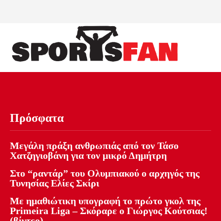
Πρόσφατα
Μεγάλη πράξη ανθρωπιάς από τον Τάσο
Χατζηγιοβάνη για τον μικρό Δημήτρη
Στο “ραντάρ” του Ολυμπιακού ο αρχηγός της
Τυνησίας Ελίες Σκίρι
Με ημαθιώτικη υπογραφή το πρώτο γκολ της
Primeira Liga – Σκόραρε ο Γιώργος Κούτσιας!
(βίντεο)