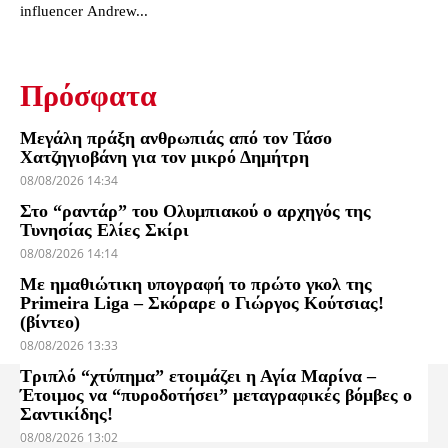
influencer Andrew...
Πρόσφατα
Μεγάλη πράξη ανθρωπιάς από τον Τάσο
Χατζηγιοβάνη για τον μικρό Δημήτρη
08/08/2026 14:34
Στο “ραντάρ” του Ολυμπιακού ο αρχηγός της
Τυνησίας Ελίες Σκίρι
08/08/2026 14:14
Με ημαθιώτικη υπογραφή το πρώτο γκολ της
Primeira Liga – Σκόραρε ο Γιώργος Κούτσιας!
(βίντεο)
08/08/2026 13:33
Τριπλό “χτύπημα” ετοιμάζει η Αγία Μαρίνα –
Έτοιμος να “πυροδοτήσει” μεταγραφικές βόμβες ο
Σαντικίδης!
08/08/2026 13:02