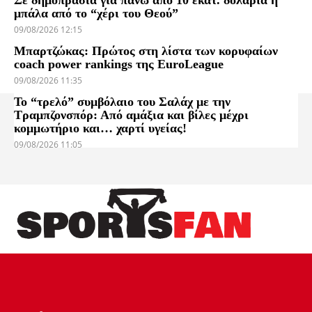
Σε δημοπρασία για πάνω από 10 εκατ. δολάρια η
μπάλα από το “χέρι του Θεού”
09/08/2026 12:15
Μπαρτζώκας: Πρώτος στη λίστα των κορυφαίων
coach power rankings της EuroLeague
09/08/2026 11:35
Το “τρελό” συμβόλαιο του Σαλάχ με την
Τραμπζονσπόρ: Από αμάξια και βίλες μέχρι
κομμωτήριο και… χαρτί υγείας!
09/08/2026 11:05