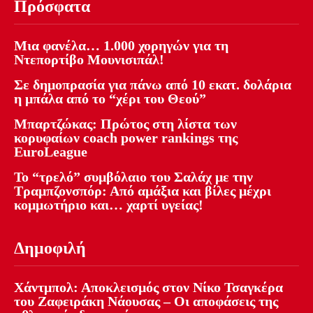
Πρόσφατα
Μια φανέλα… 1.000 χορηγών για τη
Ντεπορτίβο Μουνισιπάλ!
Σε δημοπρασία για πάνω από 10 εκατ. δολάρια
η μπάλα από το “χέρι του Θεού”
Μπαρτζώκας: Πρώτος στη λίστα των
κορυφαίων coach power rankings της
EuroLeague
Το “τρελό” συμβόλαιο του Σαλάχ με την
Τραμπζονσπόρ: Από αμάξια και βίλες μέχρι
κομμωτήριο και… χαρτί υγείας!
Δημοφιλή
Χάντμπολ: Αποκλεισμός στον Νίκο Τσαγκέρα
του Ζαφειράκη Νάουσας – Οι αποφάσεις της