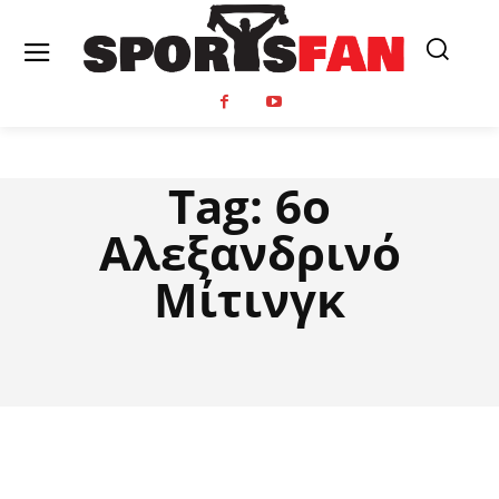
Tag:
6ο
Αλεξανδρινό
Μίτινγκ