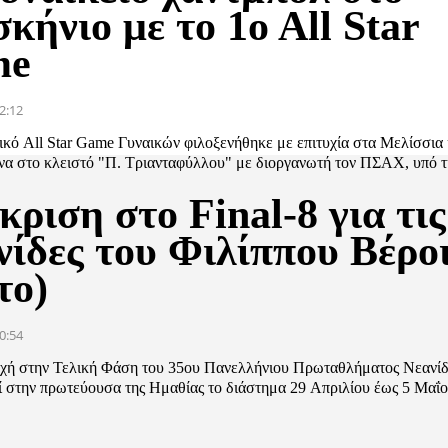
κήνιο με το 1o All Star
me
2:12
ικό All Star Game Γυναικών φιλοξενήθηκε με επιτυχία στα Μελίσσια 
να στο κλειστό "Π. Τριανταφύλλου" με διοργανωτή τον ΠΣΑΧ, υπό τη
ριση στο Final-8 για τις
νίδες του Φιλίππου Βέρο
το)
0:54
χή στην Τελική Φάση του 35ου Πανελλήνιου Πρωταθλήματος Νεανί
ί στην πρωτεύουσα της Ημαθίας το διάστημα 29 Απριλίου έως 5 Μαΐου