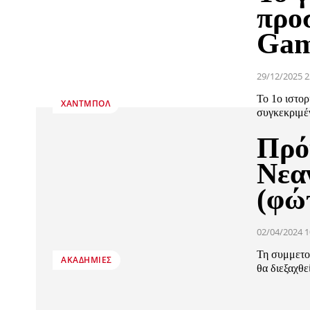
προσ
Ga
29/12/2025 2
Το 1ο ιστορ
ΧΆΝΤΜΠΟΛ
συγκεκριμέ
Πρόκ
Νεα
(φώ
02/04/2024 1
Τη συμμετο
ΑΚΑΔΗΜΊΕΣ
θα διεξαχθε