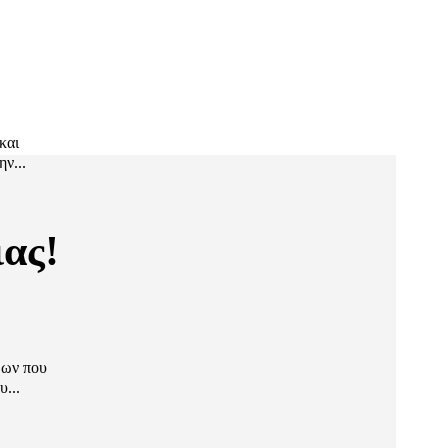
και
ν...
ιας!
δων που
...