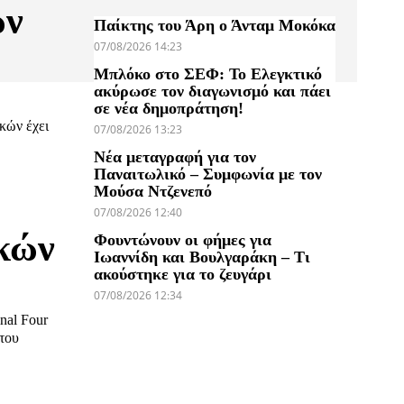
ών
Παίκτης του Άρη ο Άνταμ Μοκόκα
07/08/2026 14:23
Μπλόκο στο ΣΕΦ: Το Ελεγκτικό
ακύρωσε τον διαγωνισμό και πάει
σε νέα δημοπράτηση!
κών έχει
07/08/2026 13:23
Νέα μεταγραφή για τον
Παναιτωλικό – Συμφωνία με τον
Μούσα Ντζενεπό
07/08/2026 12:40
κών
Φουντώνουν οι φήμες για
Ιωαννίδη και Βουλγαράκη – Τι
ακούστηκε για το ζευγάρι
07/08/2026 12:34
nal Four
του