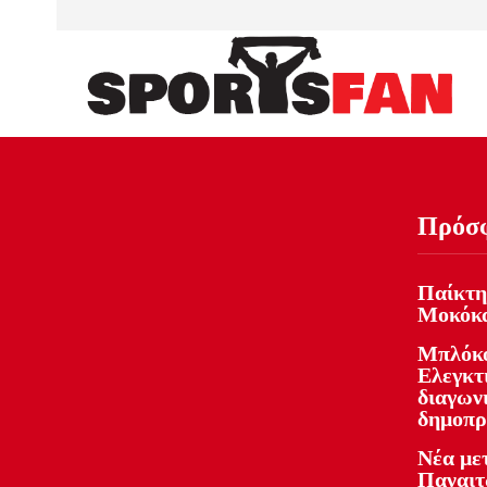
Πρόσ
Παίκτη
Μοκόκ
Μπλόκο
Ελεγκτ
διαγωνι
δημοπρ
Νέα με
Παναιτ