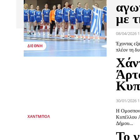
αγω
με τ
08/04/2026 1
Έχοντας εξα
ΔΙΕΘΝΉ
πλέον τη δυ
Χάν
Άρτ
Κυπ
30/01/2026 1
H Ομοσπονδ
ΧΆΝΤΜΠΟΛ
Κυπέλλου Α
Δήμου...
Το 