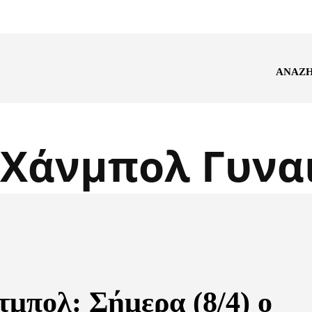
ΑΝΑΖ
Χάνμπολ Γυνα
τμπολ: Σήμερα (8/4) ο