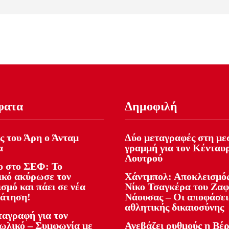
φατα
Δημοφιλή
ς του Άρη ο Άνταμ
Δύο μεταγραφές στη με
α
γραμμή για τον Κένταυ
Λουτρού
 στο ΣΕΦ: Το
ικό ακύρωσε τον
Χάντμπολ: Αποκλεισμός
σμό και πάει σε νέα
Νίκο Τσαγκέρα του Ζα
άτηση!
Νάουσας – Οι αποφάσει
αθλητικής δικαιοσύνης
ταγραφή για τον
ωλικό – Συμφωνία με
Ανεβάζει ρυθμούς η Βέρ