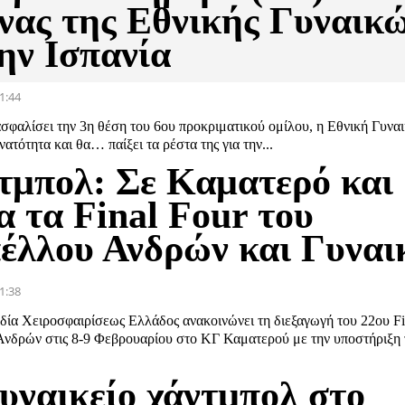
νας της Εθνικής Γυναικ
ην Ισπανία
1:44
σφαλίσει την 3η θέση του 6ου προκριματικού ομίλου, η Εθνική Γυναι
νατότητα και θα… παίξει τα ρέστα της για την...
τμπολ: Σε Καματερό και
α τα Final Four του
έλλου Ανδρών και Γυναι
1:38
ία Χειροσφαιρίσεως Ελλάδος ανακοινώνει τη διεξαγωγή του 22oυ Fi
νδρών στις 8-9 Φεβρουαρίου στο ΚΓ Καματερού με την υποστήριξη 
γυναικείο χάντμπολ στο