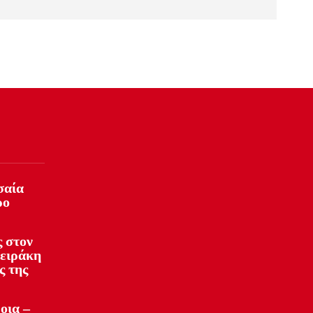
σαία
ρο
 στον
φειράκη
ς της
οια –