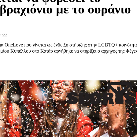
βραχιόνιο με το ουράνιο
ο
1:22
ια OneLove που γίνεται ως ένδειξη στήριξης στην LGBTQ+ κοινότητ
μίου Κυπέλλου στο Κατάρ αρνήθηκε να στηρίξει ο αρχηγός της Φέγε