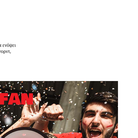
α ενόψει
νορντ,