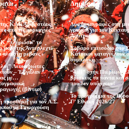
φατα
Δημοφιλή
της ΚΑΕ Άρης στους
Δύο μεταγραφές στη με
ες από τις πυρκαγιές
γραμμή για τον Κένταυ
Λουτρού
Κ “πλήρωσε” το
 γκολ της Άντερλεχτ –
Σοβαρό επεισόδιο στο Σ
α όλα στη ρεβάνς
Κάτοικοι καταγγέλουν 
συμπλοκή
ελοί” Λευκαδιώτες
υπούν – Έβγαλαν
“4all” στην Πιερίων: 
ίας με…
βρίσκεις τα πάντα και σ
τογραφική
που δεν υπάρχουν!
ραγωγή! (βίντεο)
Το πρόγραμμα της Βέρο
ή προσθήκη για τον Α.Σ.
Γ’ Εθνική 2026/27
κκου με Γεωργούση