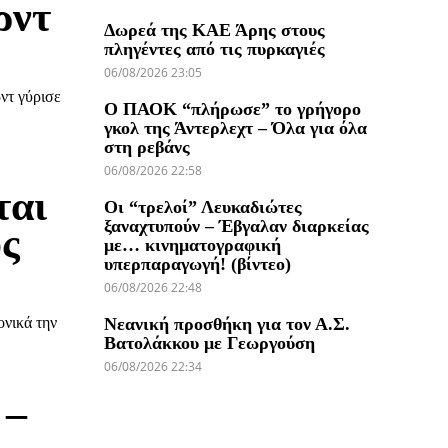
ρντ
Δωρεά της ΚΑΕ Άρης στους
πληγέντες από τις πυρκαγιές
06/08/2026 23:05
ντ γύρισε
Ο ΠΑΟΚ “πλήρωσε” το γρήγορο
γκολ της Άντερλεχτ – Όλα για όλα
στη ρεβάνς
06/08/2026 22:58
ται
Οι “τρελοί” Λευκαδιώτες
ξαναχτυπούν – Έβγαλαν διαρκείας
ός
με… κινηματογραφική
υπερπαραγωγή! (βίντεο)
06/08/2026 22:48
νικά την
Νεανική προσθήκη για τον Α.Σ.
Βατολάκκου με Γεωργούση
06/08/2026 22:34
 –