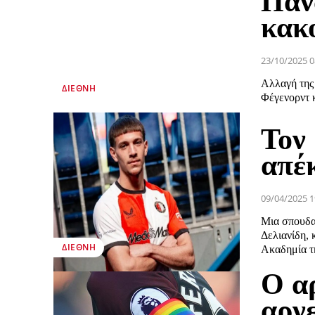
Παν
κακ
23/10/2025 0
Αλλαγή της
ΔΙΕΘΝΉ
Φέγενορντ 
Τον
απέ
09/04/2025 1
Μια σπουδα
Δελιανίδη, 
ΔΙΕΘΝΉ
Ακαδημία τη
Ο α
αρνε