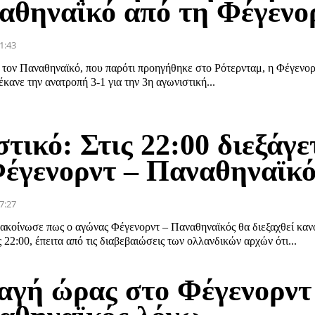
αθηναϊκό από τη Φέγενο
1:43
 τον Παναθηναϊκό, που παρότι προηγήθηκε στο Ρότερνταμ, η Φέγενορ
 έκανε την ανατροπή 3-1 για την 3η αγωνιστική...
τικό: Στις 22:00 διεξάγε
Φέγενορντ – Παναθηναϊκ
7:27
κοίνωσε πως ο αγώνας Φέγενορντ – Παναθηναϊκός θα διεξαχθεί κανο
 22:00, έπειτα από τις διαβεβαιώσεις των ολλανδικών αρχών ότι...
αγή ώρας στο Φέγενορντ