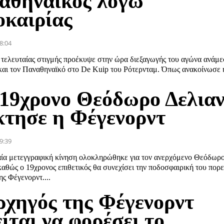
αθηναϊκός λόγω
οκαιρίας
8:04
 τελευταίας στιγμής προέκυψε στην ώρα διεξαγωγής του αγώνα ανάμε
και τον Παναθηναϊκό στο De Kuip του Ρότερνταμ. Όπως ανακοίνωσε η
 19χρονο Θεόδωρο Δελια
κτησε η Φέγενορντ
9:39
ία μετεγγραφική κίνηση ολοκληρώθηκε για τον ανερχόμενο Θεόδωρ
καθώς ο 19χρονος επιθετικός θα συνεχίσει την ποδοσφαιρική του πορε
ς Φέγενορντ....
ρχηγός της Φέγενορντ
ίται να φορέσει το