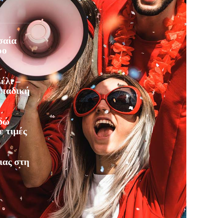
σαία
ρο
έλι –
οπαδική
Εδώ
ε τιμές
ιας στη