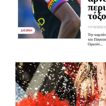
περι
τόξ
17/10/2022 2
ΔΙΕΘΝΉ
Την καμπάν
του Παγκοσ
Ορκούν...