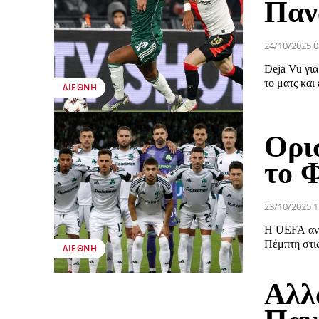
Παν
24/10/2025 0
Deja Vu για
το ματς και
ΔΙΕΘΝΉ
Ορισ
το 
23/10/2025 1
Η UEFA ανα
Πέμπτη στις
ΔΙΕΘΝΉ
Αλλ