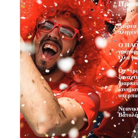
Πρόσ
Δωρεά 
πληγέντ
Ο ΠΑΟ
γρήγορο
Όλα γι
Οι “τρ
ξαναχτ
διαρκε
κινημα
υπερπα
Νεανικ
Βατολά