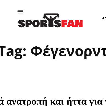
Α
Tag:
Φέγενορν
ά ανατροπή και ήττα για 