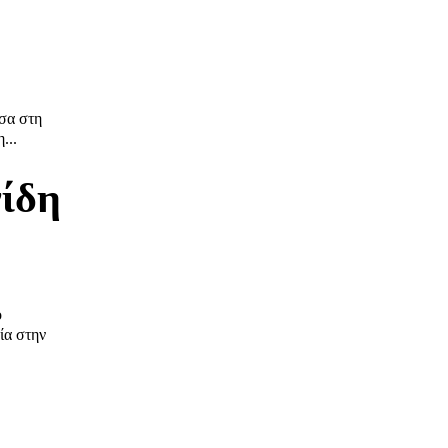
σα στη
...
νίδη
ο
ία στην