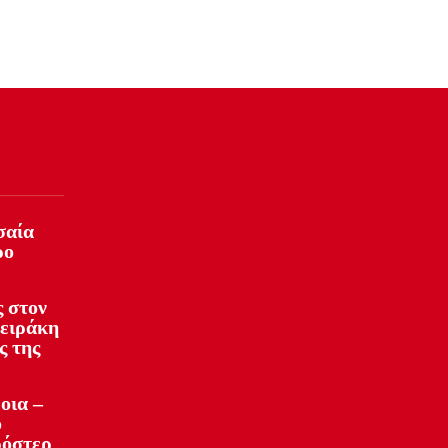
σαία
ρο
 στον
φειράκη
ς της
οια –
ό
ρόστερ