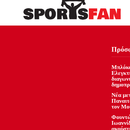
Πρόσ
Μπλόκο
Ελεγκτ
διαγωνι
δημοπρ
Νέα με
Παναιτ
τον Μο
Φουντώ
Ιωαννί
ακούστη