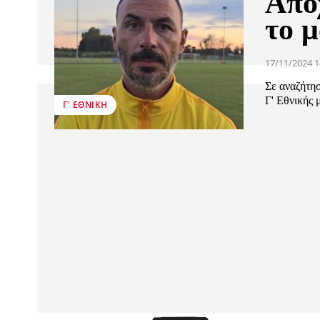
Απο
το 
17/11/2024 1
Σε αναζήτησ
Γ' Εθνικής 
Γ' ΕΘΝΙΚΉ