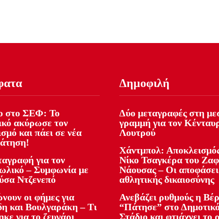
φατα
Δημοφιλή
 στο ΣΕΦ: Το
Δύο μεταγραφές στη με
ικό ακύρωσε τον
γραμμή για τον Κένταυ
σμό και πάει σε νέα
Λουτρού
άτηση!
Χάντμπολ: Αποκλεισμός
ταγραφή για τον
Νίκο Τσαγκέρα του Ζα
ωλικό – Συμφωνία με
Νάουσας – Οι αποφάσει
ύσα Ντζενεπό
αθλητικής δικαιοσύνης
νουν οι φήμες για
Ανεβάζει ρυθμούς η Βέρ
δη και Βουλγαράκη – Τι
“Πάτησε” στο Δημοτικ
κε για το ζευγάρι
Στάδιο και φτιάχνει το 