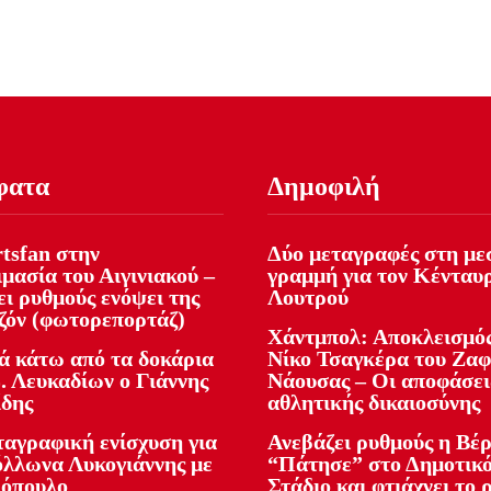
φατα
Δημοφιλή
tsfan στην
Δύο μεταγραφές στη με
μασία του Αιγινιακού –
γραμμή για τον Κένταυ
ι ρυθμούς ενόψει της
Λουτρού
εζόν (φωτορεπορτάζ)
Χάντμπολ: Αποκλεισμός
ά κάτω από τα δοκάρια
Νίκο Τσαγκέρα του Ζα
. Λευκαδίων ο Γιάννης
Νάουσας – Οι αποφάσει
ίδης
αθλητικής δικαιοσύνης
ταγραφική ενίσχυση για
Ανεβάζει ρυθμούς η Βέρ
όλλωνα Λυκογιάννης με
“Πάτησε” στο Δημοτικ
όπουλο
Στάδιο και φτιάχνει το 