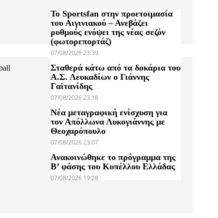
Το Sportsfan στην προετοιμασία
του Αιγινιακού – Ανεβάζει
ρυθμούς ενόψει της νέας σεζόν
(φωτορεπορτάζ)
07/08/2026 23:39
Σταθερά κάτω από τα δοκάρια του
ball
Α.Σ. Λευκαδίων ο Γιάννης
Γαϊτανίδης
07/08/2026 23:18
Νέα μεταγραφική ενίσχυση για
τον Απόλλωνα Λυκογιάννης με
Θεοχαρόπουλο
07/08/2026 23:07
Ανακοινώθηκε το πρόγραμμα της
Β’ φάσης του Κυπέλλου Ελλάδας
07/08/2026 19:28