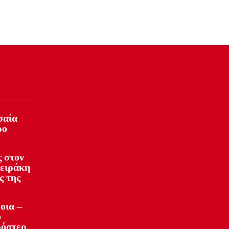
σαία
ρο
 στον
φειράκη
ς της
οια –
ό
ρόστερ