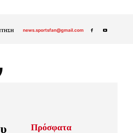
news.sportsfan@gmail.com
ΗΤΗΣΗ
ν
ου
Πρόσφατα