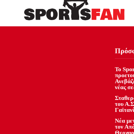
Πρόσ
Το Spor
προετοι
Ανεβάζε
νέας σ
Σταθερ
του Α.Σ
Γαϊταν
Νέα με
τον Απ
Θεοχαρ