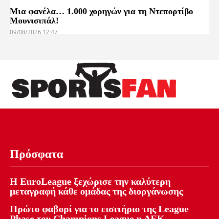
Μια φανέλα… 1.000 χορηγών για τη Ντεπορτίβο
Μουνισιπάλ!
09/08/2026 12:47
Πρόσφατα
Η EuroLeague ξεχώρισε την καλύτερη
μεταγραφή κάθε ομάδας της διοργάνωσης
Πρώτο φαβορί για το εισιτήριο της League
Phase του Champions League η ΑΕΚ