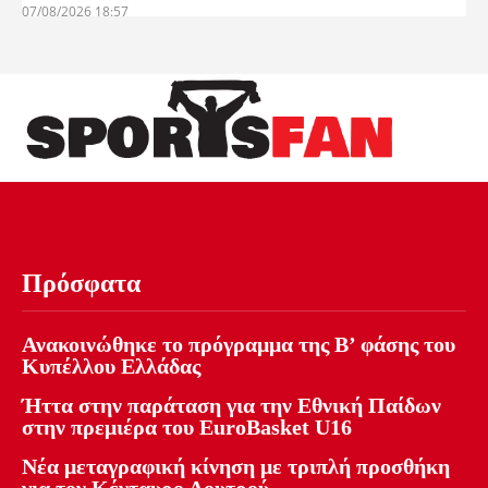
07/08/2026 18:57
Πρόσφατα
Ανακοινώθηκε το πρόγραμμα της Β’ φάσης του
Κυπέλλου Ελλάδας
Ήττα στην παράταση για την Εθνική Παίδων
στην πρεμιέρα του EuroBasket U16
Νέα μεταγραφική κίνηση με τριπλή προσθήκη