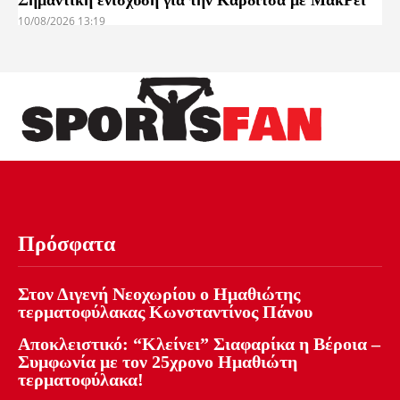
Σημαντική ενίσχυση για την Καρδίτσα με ΜακΡέι
10/08/2026 13:19
Πρόσφατα
Στον Διγενή Νεοχωρίου ο Ημαθιώτης
τερματοφύλακας Κωνσταντίνος Πάνου
Αποκλειστικό: “Κλείνει” Σιαφαρίκα η Βέροια –
Συμφωνία με τον 25χρονο Ημαθιώτη
τερματοφύλακα!