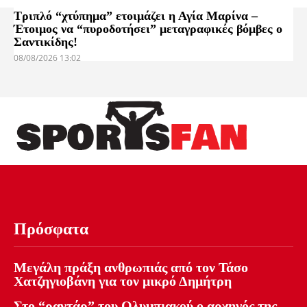
Τριπλό “χτύπημα” ετοιμάζει η Αγία Μαρίνα –
Έτοιμος να “πυροδοτήσει” μεταγραφικές βόμβες ο
Σαντικίδης!
08/08/2026 13:02
Πρόσφατα
Μεγάλη πράξη ανθρωπιάς από τον Τάσο
Χατζηγιοβάνη για τον μικρό Δημήτρη
Στο “ραντάρ” του Ολυμπιακού ο αρχηγός της