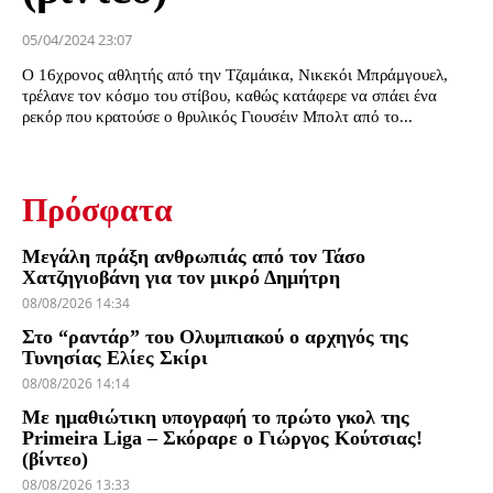
05/04/2024 23:07
Ο 16χρονος αθλητής από την Τζαμάικα, Νικεκόι Μπράμγουελ,
τρέλανε τον κόσμο του στίβου, καθώς κατάφερε να σπάει ένα
ρεκόρ που κρατούσε ο θρυλικός Γιουσέιν Μπολτ από το...
Πρόσφατα
Μεγάλη πράξη ανθρωπιάς από τον Τάσο
Χατζηγιοβάνη για τον μικρό Δημήτρη
08/08/2026 14:34
Στο “ραντάρ” του Ολυμπιακού ο αρχηγός της
Τυνησίας Ελίες Σκίρι
08/08/2026 14:14
Με ημαθιώτικη υπογραφή το πρώτο γκολ της
Primeira Liga – Σκόραρε ο Γιώργος Κούτσιας!
(βίντεο)
08/08/2026 13:33