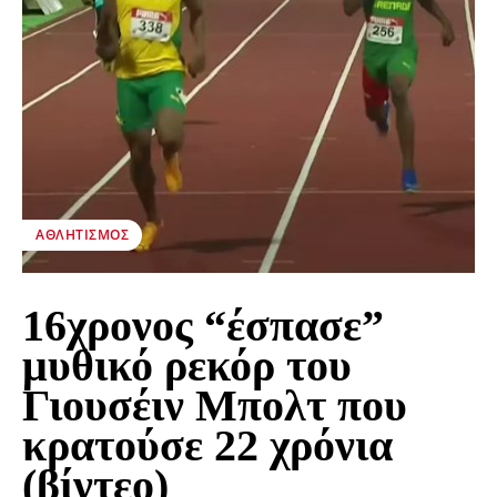
ΑΘΛΗΤΙΣΜΌΣ
16χρονος “έσπασε”
μυθικό ρεκόρ του
Γιουσέιν Μπολτ που
κρατούσε 22 χρόνια
(βίντεο)