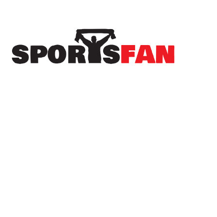
Πρόσφατα
“Σεισμό” προκάλεσε ο Γαβρίλος στα Καβάσιλα
– Πλήθος κόσμου και γλέντι μέχρι το πρωί!
(φωτορεπορτάζ)
Σε πελάγη ευτυχίας ο Γιάννης Κωνσταντέλιας –
Έγινε ξανά πατέρας