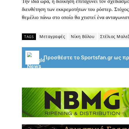
Την ίδια ώρα, η διοίκηση επιταχύνει τον σχεδιασμ
διευθέτηση των εκκρεμοτήτων του ρόστερ. Στόχος
θεμέλιο πάνω στο οποίο θα χτιστεί ένα ανταγωνισ
Μεταγραφές
Νίκη Βόλου
Στέλιος Μαλε
TAGS
Προσθέστε το Sportsfan.gr ως π