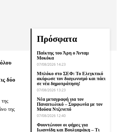
Πρόσφατα
Παίκτης του Άρη ο Άνταμ
Μοκόκα
Βόλου
07/08/2026 14:23
Μπλόκο στο ΣΕΦ: Το Ελεγκτικό
ακύρωσε τον διαγωνισμό και πάει
ις δύο
σε νέα δημοπράτηση!
07/08/2026 13:23
Νέα μεταγραφή για τον
 της
Παναιτωλικό – Συμφωνία με τον
άνο της
Μούσα Ντζενεπό
07/08/2026 12:40
Φουντώνουν οι φήμες για
Ιωαννίδη και Βουλγαράκη – Τι