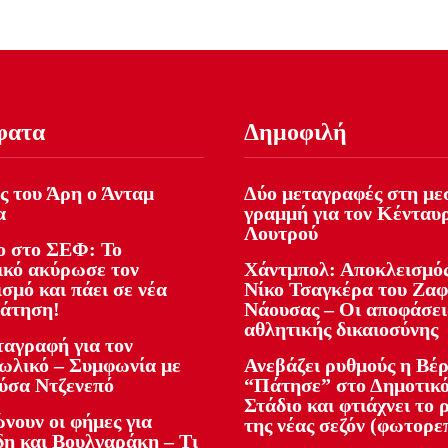
φατα
Δημοφιλή
ς του Άρη ο Άνταμ
Δύο μεταγραφές στη με
α
γραμμή για τον Κένταυ
Λουτρού
 στο ΣΕΦ: Το
ικό ακύρωσε τον
Χάντμπολ: Αποκλεισμός
σμό και πάει σε νέα
Νίκο Τσαγκέρα του Ζα
άτηση!
Νάουσας – Οι αποφάσει
αθλητικής δικαιοσύνης
ταγραφή για τον
ωλικό – Συμφωνία με
Ανεβάζει ρυθμούς η Βέρ
ύσα Ντζενεπό
“Πάτησε” στο Δημοτικ
Στάδιο και φτιάχνει το 
νουν οι φήμες για
της νέας σεζόν (φωτορε
δη και Βουλγαράκη – Τι