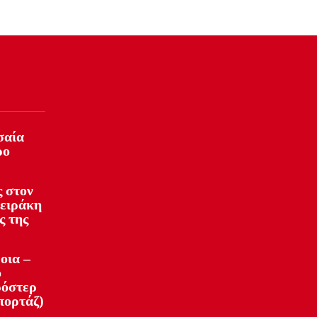
σαία
ρο
 στον
φειράκη
ς της
οια –
ό
ρόστερ
πορτάζ)