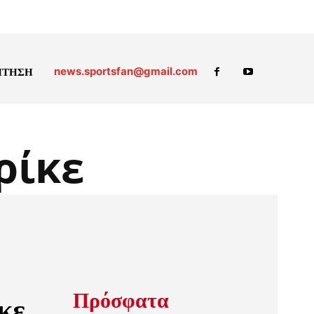
news.sportsfan@gmail.com
ΗΤΗΣΗ
ρίκε
Πρόσφατα
κε