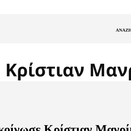
ΑΝΑΖ
:
Κρίστιαν Μαν
κοίνωσε Κρίστιαν Μανρί