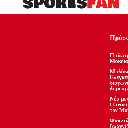
Πρόσ
Παίκτη
Μοκόκ
Μπλόκο
Ελεγκτ
διαγωνι
δημοπρ
Νέα με
Παναιτ
τον Μο
Φουντώ
Ιωαννί