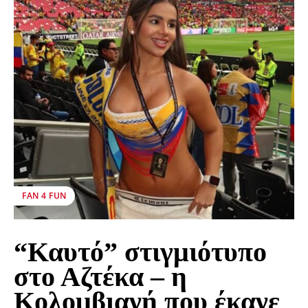
FAN 4 FUN
“Καυτό” στιγμιότυπο
στο Αζτέκα – η
Κολομβιανή που έκανε