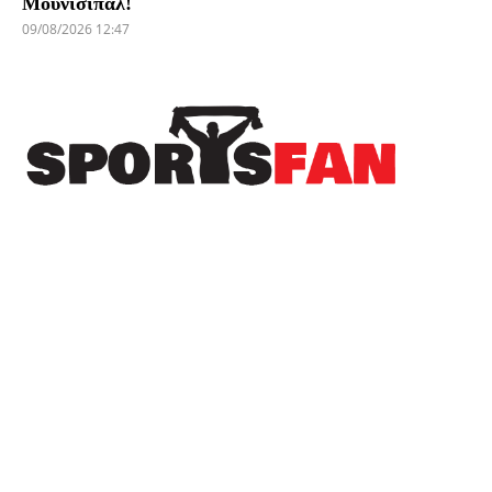
Μουνισιπάλ!
09/08/2026 12:47
Πρόσφατα
Η EuroLeague ξεχώρισε την καλύτερη
μεταγραφή κάθε ομάδας της διοργάνωσης
Πρώτο φαβορί για το εισιτήριο της League