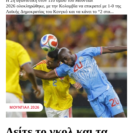
Η 2η αγωνιστική στον 11ο όμιλο του Μουντιάλ
2026 ολοκληρώθηκε, με την Κολομβία να επικρατεί με 1-0 της
Λαϊκής Δημοκρατίας του Κονγκό και να κάνει το “2 στα...
ΜΟΥΝΤΙΆΛ 2026
Δείτε το γκολ και τα